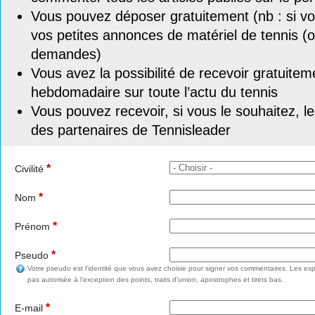
Vous pouvez déposer gratuitement (nb : si vou
vos petites annonces de matériel de tennis (o
demandes)
Vous avez la possibilité de recevoir gratuitem
hebdomadaire sur toute l’actu du tennis
Vous pouvez recevoir, si vous le souhaitez, l
des partenaires de Tennisleader
*
Civilité
*
Nom
*
Prénom
*
Pseudo
Votre pseudo est l'identité que vous avez choisie pour signer vos commentaires. Les esp
pas autorisée à l'exception des points, traits d'union, apostrophes et tirets bas.
*
E-mail