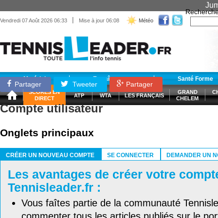
Jum
Recherche
|
Vendredi 07 Août 2026 06:33
Mise à jour 06:08
Météo
Matériel
Entraînement
Santé Forme
Partager
Tweeter
Partager
SCORES EN
GRAND
C
ATP
WTA
LES FRANÇAIS
DIRECT
CHELEM
Compte utilisateur
Onglets principaux
CRÉER UN NOUVEAU COMPTE
SE CONNECTER
DEMANDER UN N
(ONGLET ACTIF)
Les avantages de créer votre compt
Tennisleader.fr :
Vous faîtes partie de la communauté Tennisl
commenter tous les articles publiés sur le port