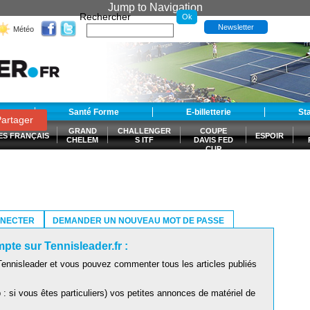
Jump to Navigation
Rechercher
Newsletter
Météo
t
Santé Forme
E-billetterie
St
artager
GRAND
CHALLENGER
COUPE
ES FRANÇAIS
ESPOIR
CHELEM
S ITF
DAVIS FED
CUP
S
NNECTER
DEMANDER UN NOUVEAU MOT DE PASSE
pte sur Tennisleader.fr :
ennisleader et vous pouvez commenter tous les articles publiés
: si vous êtes particuliers) vos petites annonces de matériel de