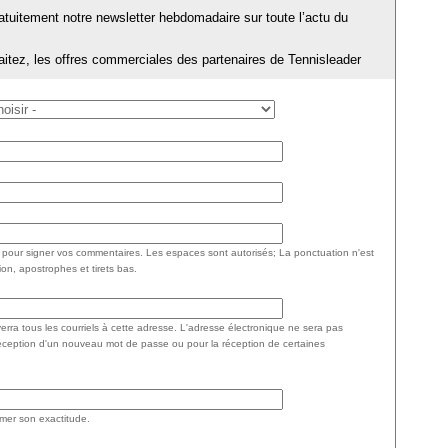
ratuitement notre newsletter hebdomadaire sur toute l’actu du
aitez, les offres commerciales des partenaires de Tennisleader
e pour signer vos commentaires. Les espaces sont autorisés; La ponctuation n'est
ion, apostrophes et tirets bas.
rra tous les courriels à cette adresse. L'adresse électronique ne sera pas
réception d'un nouveau mot de passe ou pour la réception de certaines
rmer son exactitude.