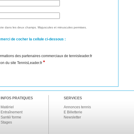
te dans les deux champs. Majuscules et minuscules permises.
 merci de cocher la cellule ci-dessous :
nformations des partenaires commerciaux de tennisleader.fr
*
ation du site TennisLeader.fr
INFOS PRATIQUES
SERVICES
Matériel
Annonces tennis
Entraînement
E Billetterie
Santé/ forme
Newsletter
Stages