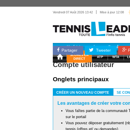
|
Vendredi 07 Août 2026 13:42
Mise à jour 12:08
Matériel
Entraînemen
Partager
Tweeter
P
SCORES EN
ATP
WTA
L
DIRECT
Compte utilisateur
Onglets principaux
CRÉER UN NOUVEAU COMPTE
SE CO
(ONGLET ACTIF)
Les avantages de créer votre com
Vous faîtes partie de la communauté T
sur le portail
Vous pouvez déposer gratuitement (nb 
tennis (offres et/ ou demandes)