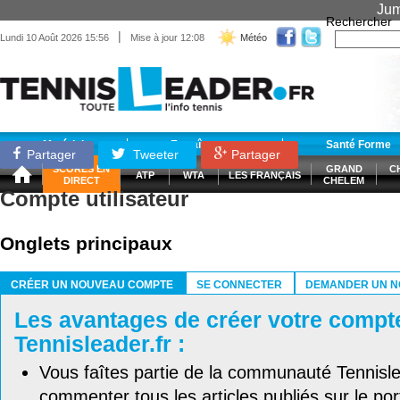
Jum
Rechercher
|
Lundi 10 Août 2026 15:56
Mise à jour 12:08
Météo
Matériel
Entraînement
Santé Forme
Partager
Tweeter
Partager
SCORES EN
GRAND
C
ATP
WTA
LES FRANÇAIS
DIRECT
CHELEM
Compte utilisateur
Onglets principaux
CRÉER UN NOUVEAU COMPTE
SE CONNECTER
DEMANDER UN N
(ONGLET ACTIF)
Les avantages de créer votre compt
Tennisleader.fr :
Vous faîtes partie de la communauté Tennisl
commenter tous les articles publiés sur le port