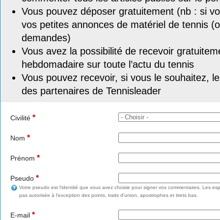
Vous pouvez déposer gratuitement (nb : si vou
vos petites annonces de matériel de tennis (o
demandes)
Vous avez la possibilité de recevoir gratuitem
hebdomadaire sur toute l’actu du tennis
Vous pouvez recevoir, si vous le souhaitez, l
des partenaires de Tennisleader
*
Civilité
*
Nom
*
Prénom
*
Pseudo
Votre pseudo est l'identité que vous avez choisie pour signer vos commentaires. Les esp
pas autorisée à l'exception des points, traits d'union, apostrophes et tirets bas.
*
E-mail