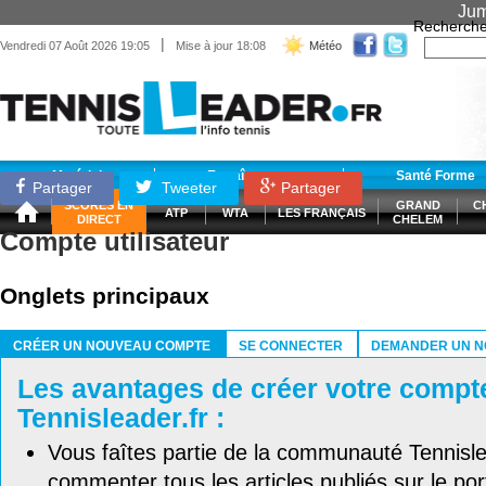
Jum
Recherche
|
Vendredi 07 Août 2026 19:05
Mise à jour 18:08
Météo
Matériel
Entraînement
Santé Forme
Partager
Tweeter
Partager
SCORES EN
GRAND
C
ATP
WTA
LES FRANÇAIS
DIRECT
CHELEM
Compte utilisateur
Onglets principaux
CRÉER UN NOUVEAU COMPTE
SE CONNECTER
DEMANDER UN N
(ONGLET ACTIF)
Les avantages de créer votre compt
Tennisleader.fr :
Vous faîtes partie de la communauté Tennisl
commenter tous les articles publiés sur le port