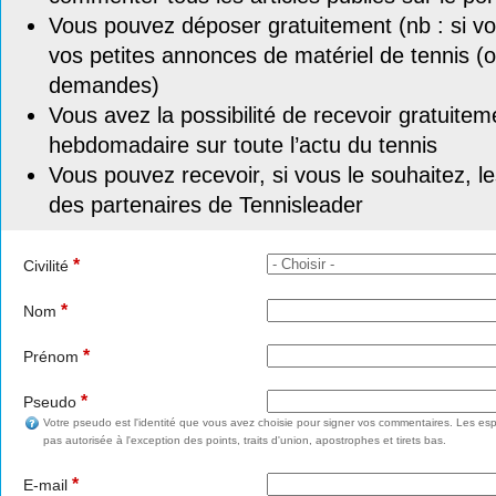
Vous pouvez déposer gratuitement (nb : si vou
vos petites annonces de matériel de tennis (o
demandes)
Vous avez la possibilité de recevoir gratuitem
hebdomadaire sur toute l’actu du tennis
Vous pouvez recevoir, si vous le souhaitez, l
des partenaires de Tennisleader
*
Civilité
*
Nom
*
Prénom
*
Pseudo
Votre pseudo est l'identité que vous avez choisie pour signer vos commentaires. Les esp
pas autorisée à l'exception des points, traits d'union, apostrophes et tirets bas.
*
E-mail