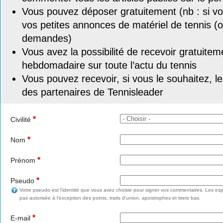
Vous pouvez déposer gratuitement (nb : si vou
vos petites annonces de matériel de tennis (o
demandes)
Vous avez la possibilité de recevoir gratuitem
hebdomadaire sur toute l’actu du tennis
Vous pouvez recevoir, si vous le souhaitez, l
des partenaires de Tennisleader
*
Civilité
*
Nom
*
Prénom
*
Pseudo
Votre pseudo est l'identité que vous avez choisie pour signer vos commentaires. Les esp
pas autorisée à l'exception des points, traits d'union, apostrophes et tirets bas.
*
E-mail