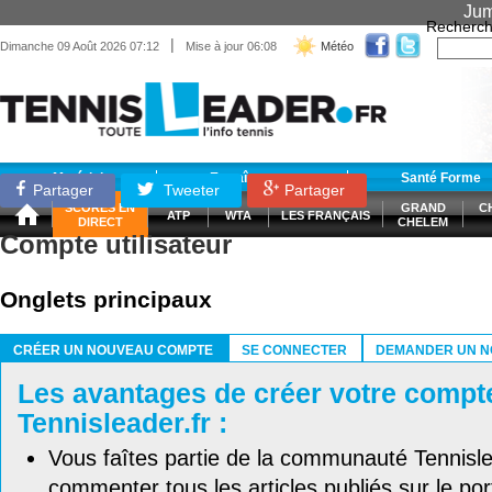
Jum
Recherch
|
Dimanche 09 Août 2026 07:12
Mise à jour 06:08
Météo
Matériel
Entraînement
Santé Forme
Partager
Tweeter
Partager
SCORES EN
GRAND
C
ATP
WTA
LES FRANÇAIS
DIRECT
CHELEM
Compte utilisateur
Onglets principaux
CRÉER UN NOUVEAU COMPTE
SE CONNECTER
DEMANDER UN N
(ONGLET ACTIF)
Les avantages de créer votre compt
Tennisleader.fr :
Vous faîtes partie de la communauté Tennisl
commenter tous les articles publiés sur le port