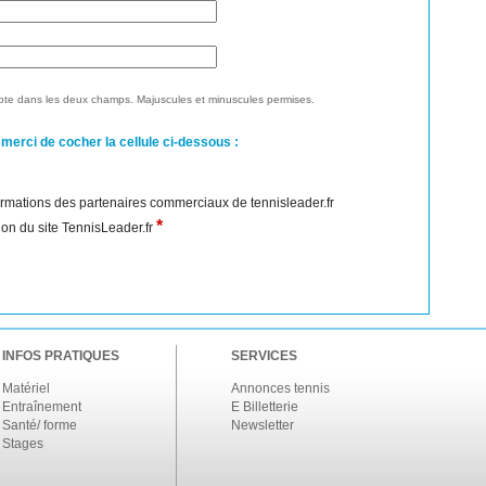
te dans les deux champs. Majuscules et minuscules permises.
 merci de cocher la cellule ci-dessous :
nformations des partenaires commerciaux de tennisleader.fr
*
ation du site TennisLeader.fr
INFOS PRATIQUES
SERVICES
Matériel
Annonces tennis
Entraînement
E Billetterie
Santé/ forme
Newsletter
Stages