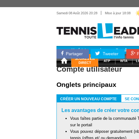
|
Samedi 08 Août 2026 20:28
Mise à jour 18:08
Matériel
Entraînemen
Partager
Tweeter
P
SCORES EN
ATP
WTA
L
DIRECT
Compte utilisateur
Onglets principaux
CRÉER UN NOUVEAU COMPTE
SE CO
(ONGLET ACTIF)
Les avantages de créer votre com
Vous faîtes partie de la communauté T
sur le portail
Vous pouvez déposer gratuitement (nb 
tennis (offres et/ ou demandes)