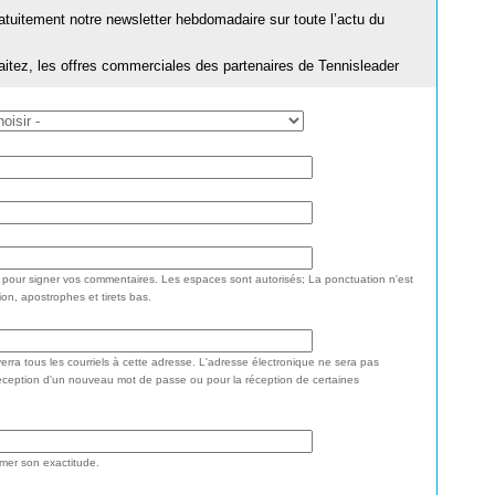
ratuitement notre newsletter hebdomadaire sur toute l’actu du
aitez, les offres commerciales des partenaires de Tennisleader
e pour signer vos commentaires. Les espaces sont autorisés; La ponctuation n'est
ion, apostrophes et tirets bas.
rra tous les courriels à cette adresse. L'adresse électronique ne sera pas
réception d'un nouveau mot de passe ou pour la réception de certaines
rmer son exactitude.