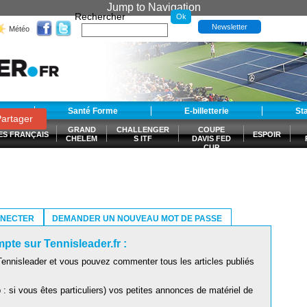
Jump to Navigation
Rechercher
Newsletter
Météo
t
Santé Forme
E-billetterie
St
artager
GRAND
CHALLENGER
COUPE
ES FRANÇAIS
ESPOIR
CHELEM
S ITF
DAVIS FED
CUP
S
NNECTER
DEMANDER UN NOUVEAU MOT DE PASSE
pte sur Tennisleader.fr :
ennisleader et vous pouvez commenter tous les articles publiés
: si vous êtes particuliers) vos petites annonces de matériel de