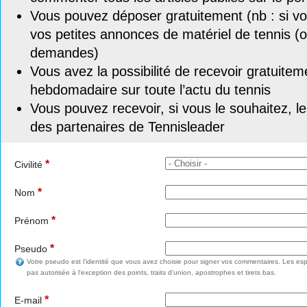
Vous pouvez déposer gratuitement (nb : si vou
vos petites annonces de matériel de tennis (o
demandes)
Vous avez la possibilité de recevoir gratuitem
hebdomadaire sur toute l’actu du tennis
Vous pouvez recevoir, si vous le souhaitez, l
des partenaires de Tennisleader
*
Civilité
*
Nom
*
Prénom
*
Pseudo
Votre pseudo est l'identité que vous avez choisie pour signer vos commentaires. Les esp
pas autorisée à l'exception des points, traits d'union, apostrophes et tirets bas.
*
E-mail