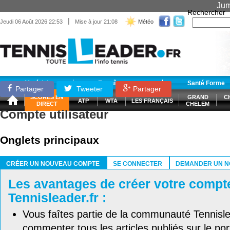
Jum
Rechercher
|
Jeudi 06 Août 2026 22:53
Mise à jour 21:08
Météo
Matériel
Entraînement
Santé Forme
Partager
Tweeter
Partager
SCORES EN
GRAND
C
ATP
WTA
LES FRANÇAIS
DIRECT
CHELEM
Compte utilisateur
Onglets principaux
CRÉER UN NOUVEAU COMPTE
SE CONNECTER
DEMANDER UN N
(ONGLET ACTIF)
Les avantages de créer votre compt
Tennisleader.fr :
Vous faîtes partie de la communauté Tennisl
commenter tous les articles publiés sur le port