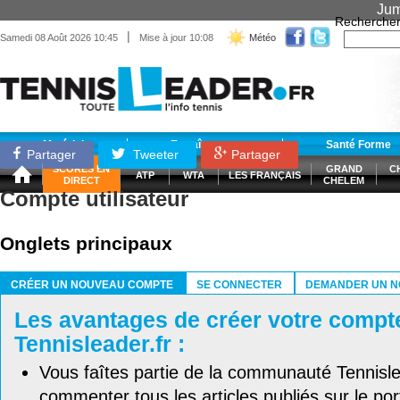
Jum
Recherche
|
Samedi 08 Août 2026 10:45
Mise à jour 10:08
Météo
Matériel
Entraînement
Santé Forme
Partager
Tweeter
Partager
SCORES EN
GRAND
C
ATP
WTA
LES FRANÇAIS
DIRECT
CHELEM
Compte utilisateur
Onglets principaux
CRÉER UN NOUVEAU COMPTE
SE CONNECTER
DEMANDER UN N
(ONGLET ACTIF)
Les avantages de créer votre compt
Tennisleader.fr :
Vous faîtes partie de la communauté Tennisl
commenter tous les articles publiés sur le port