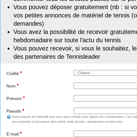
Vous pouvez déposer gratuitement (nb : si vou
vos petites annonces de matériel de tennis (o
demandes)
Vous avez la possibilité de recevoir gratuitem
hebdomadaire sur toute l’actu du tennis
Vous pouvez recevoir, si vous le souhaitez, l
des partenaires de Tennisleader
*
Civilité
*
Nom
*
Prénom
*
Pseudo
Votre pseudo est l'identité que vous avez choisie pour signer vos commentaires. Les esp
pas autorisée à l'exception des points, traits d'union, apostrophes et tirets bas.
*
E-mail