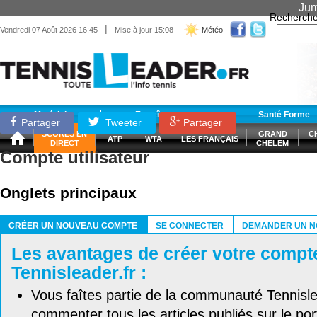
Jum
Recherche
|
Vendredi 07 Août 2026 16:45
Mise à jour 15:08
Météo
Matériel
Entraînement
Santé Forme
Partager
Tweeter
Partager
SCORES EN
GRAND
C
ATP
WTA
LES FRANÇAIS
DIRECT
CHELEM
Compte utilisateur
Onglets principaux
CRÉER UN NOUVEAU COMPTE
SE CONNECTER
DEMANDER UN N
(ONGLET ACTIF)
Les avantages de créer votre compt
Tennisleader.fr :
Vous faîtes partie de la communauté Tennisl
commenter tous les articles publiés sur le port