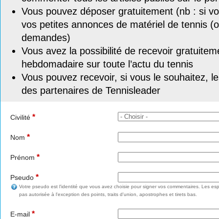
Vous pouvez déposer gratuitement (nb : si vou
vos petites annonces de matériel de tennis (o
demandes)
Vous avez la possibilité de recevoir gratuitem
hebdomadaire sur toute l’actu du tennis
Vous pouvez recevoir, si vous le souhaitez, l
des partenaires de Tennisleader
*
Civilité
*
Nom
*
Prénom
*
Pseudo
Votre pseudo est l'identité que vous avez choisie pour signer vos commentaires. Les esp
pas autorisée à l'exception des points, traits d'union, apostrophes et tirets bas.
*
E-mail