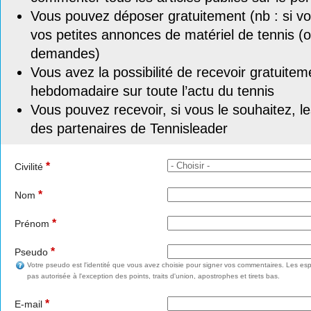
Vous pouvez déposer gratuitement (nb : si vou
vos petites annonces de matériel de tennis (o
demandes)
Vous avez la possibilité de recevoir gratuitem
hebdomadaire sur toute l’actu du tennis
Vous pouvez recevoir, si vous le souhaitez, l
des partenaires de Tennisleader
*
Civilité
*
Nom
*
Prénom
*
Pseudo
Votre pseudo est l'identité que vous avez choisie pour signer vos commentaires. Les esp
pas autorisée à l'exception des points, traits d'union, apostrophes et tirets bas.
*
E-mail