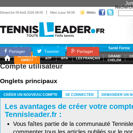
Jum
Recherch
|
Dimanche 09 Août 2026 08:05
Mise à jour 06:08
Météo
Matériel
Entraînement
Santé Forme
Partager
Tweeter
Partager
SCORES EN
GRAND
C
ATP
WTA
LES FRANÇAIS
DIRECT
CHELEM
Compte utilisateur
Onglets principaux
CRÉER UN NOUVEAU COMPTE
SE CONNECTER
DEMANDER UN N
(ONGLET ACTIF)
Les avantages de créer votre compt
Tennisleader.fr :
Vous faîtes partie de la communauté Tennisl
commenter tous les articles publiés sur le port