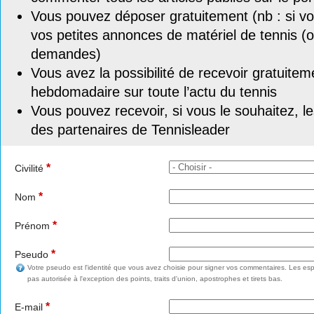
Vous pouvez déposer gratuitement (nb : si vou
vos petites annonces de matériel de tennis (o
demandes)
Vous avez la possibilité de recevoir gratuitem
hebdomadaire sur toute l’actu du tennis
Vous pouvez recevoir, si vous le souhaitez, l
des partenaires de Tennisleader
*
Civilité
*
Nom
*
Prénom
*
Pseudo
Votre pseudo est l'identité que vous avez choisie pour signer vos commentaires. Les esp
pas autorisée à l'exception des points, traits d'union, apostrophes et tirets bas.
*
E-mail