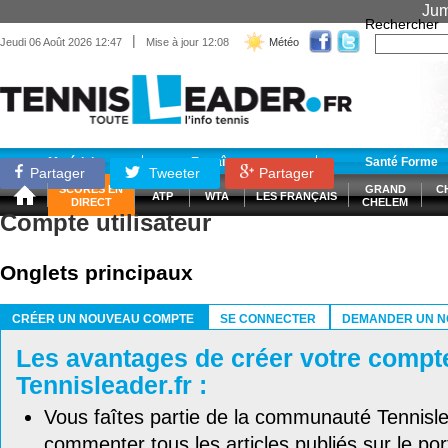
Jum
Rechercher
|
Jeudi 06 Août 2026 12:47
Mise à jour 12:08
Météo
Matériel
Entraînement
Santé Forme
Partager
Tweeter
Partager
SCORES EN
GRAND
C
ATP
WTA
LES FRANÇAIS
DIRECT
CHELEM
Compte utilisateur
Onglets principaux
CRÉER UN NOUVEAU COMPTE
SE CONNECTER
DEMANDER UN N
(ONGLET ACTIF)
Les avantages de créer votre compt
Tennisleader.fr :
Vous faîtes partie de la communauté Tennisl
commenter tous les articles publiés sur le port