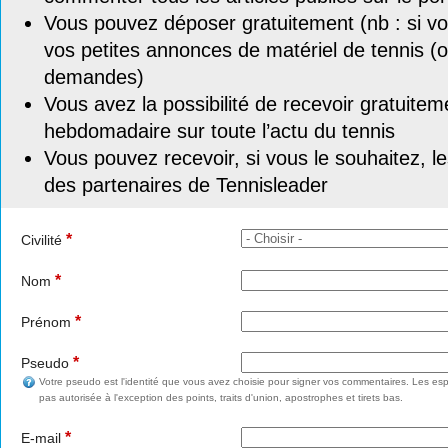
Vous pouvez déposer gratuitement (nb : si vou
vos petites annonces de matériel de tennis (o
demandes)
Vous avez la possibilité de recevoir gratuitem
hebdomadaire sur toute l’actu du tennis
Vous pouvez recevoir, si vous le souhaitez, l
des partenaires de Tennisleader
*
Civilité
*
Nom
*
Prénom
*
Pseudo
Votre pseudo est l'identité que vous avez choisie pour signer vos commentaires. Les esp
pas autorisée à l'exception des points, traits d'union, apostrophes et tirets bas.
*
E-mail