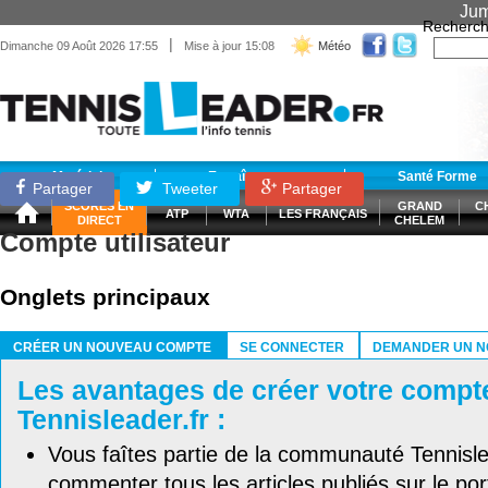
Jum
Recherch
|
Dimanche 09 Août 2026 17:55
Mise à jour 15:08
Météo
Matériel
Entraînement
Santé Forme
Partager
Tweeter
Partager
SCORES EN
GRAND
C
ATP
WTA
LES FRANÇAIS
DIRECT
CHELEM
Compte utilisateur
Onglets principaux
CRÉER UN NOUVEAU COMPTE
SE CONNECTER
DEMANDER UN N
(ONGLET ACTIF)
Les avantages de créer votre compt
Tennisleader.fr :
Vous faîtes partie de la communauté Tennisl
commenter tous les articles publiés sur le port