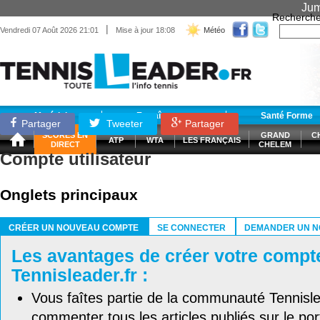
Jum
Recherche
|
Vendredi 07 Août 2026 21:01
Mise à jour 18:08
Météo
Matériel
Entraînement
Santé Forme
Partager
Tweeter
Partager
SCORES EN
GRAND
C
ATP
WTA
LES FRANÇAIS
DIRECT
CHELEM
Compte utilisateur
Onglets principaux
CRÉER UN NOUVEAU COMPTE
SE CONNECTER
DEMANDER UN N
(ONGLET ACTIF)
Les avantages de créer votre compt
Tennisleader.fr :
Vous faîtes partie de la communauté Tennisl
commenter tous les articles publiés sur le port