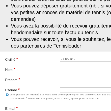
Vous pouvez déposer gratuitement (nb : si vou
vos petites annonces de matériel de tennis (o
demandes)
Vous avez la possibilité de recevoir gratuitem
hebdomadaire sur toute l’actu du tennis
Vous pouvez recevoir, si vous le souhaitez, l
des partenaires de Tennisleader
*
Civilité
*
Nom
*
Prénom
*
Pseudo
Votre pseudo est l'identité que vous avez choisie pour signer vos commentaires. Les esp
pas autorisée à l'exception des points, traits d'union, apostrophes et tirets bas.
*
E-mail