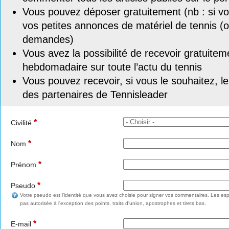
Vous pouvez déposer gratuitement (nb : si vou
vos petites annonces de matériel de tennis (o
demandes)
Vous avez la possibilité de recevoir gratuitem
hebdomadaire sur toute l’actu du tennis
Vous pouvez recevoir, si vous le souhaitez, l
des partenaires de Tennisleader
*
Civilité
*
Nom
*
Prénom
*
Pseudo
Votre pseudo est l'identité que vous avez choisie pour signer vos commentaires. Les esp
pas autorisée à l'exception des points, traits d'union, apostrophes et tirets bas.
*
E-mail