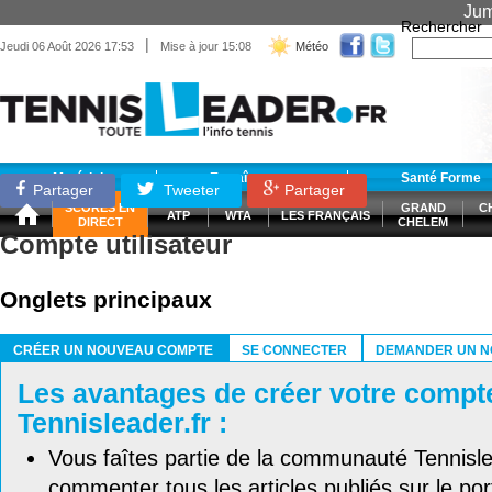
Jum
Rechercher
|
Jeudi 06 Août 2026 17:53
Mise à jour 15:08
Météo
Matériel
Entraînement
Santé Forme
Partager
Tweeter
Partager
SCORES EN
GRAND
C
ATP
WTA
LES FRANÇAIS
DIRECT
CHELEM
Compte utilisateur
Onglets principaux
CRÉER UN NOUVEAU COMPTE
SE CONNECTER
DEMANDER UN N
(ONGLET ACTIF)
Les avantages de créer votre compt
Tennisleader.fr :
Vous faîtes partie de la communauté Tennisl
commenter tous les articles publiés sur le port