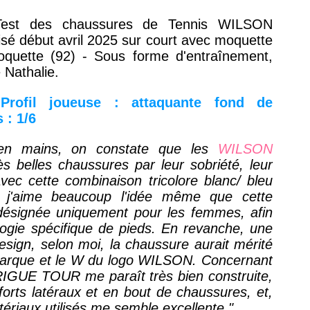
Test des chaussures de Tennis WILSON
é début avril 2025 sur court avec moquette
Coquette (92) - Sous forme d'entraînement,
 Nathalie.
Profil joueuse : attaquante fond de
 : 1/6
 en mains, on constate que les
WILSON
s belles chaussures par leur sobriété, leur
vec cette combinaison tricolore blanc/ bleu
, j'aime beaucoup l'idée même que cette
 désignée uniquement pour les femmes, afin
ogie spécifique de pieds. En revanche, une
sign, selon moi, la chaussure aurait mérité
marque et le W du logo WILSON. Concernant
IGUE TOUR me paraît très bien construite,
orts latéraux et en bout de chaussures, et,
atériaux utilisés me semble excellente."