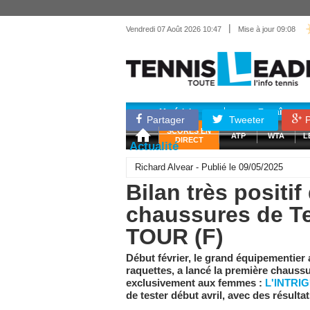
|
Vendredi 07 Août 2026 10:47
Mise à jour 09:08
Matériel
Entraînemen
Partager
Tweeter
P
SCORES EN
ATP
WTA
L
DIRECT
Actualité
Richard Alvear - Publié le 09/05/2025
Bilan très positi
chaussures de T
TOUR (F)
Début février, le grand équipementier
raquettes, a lancé la première chaus
exclusivement aux femmes :
L'INTRI
de tester début avril, avec des résultat