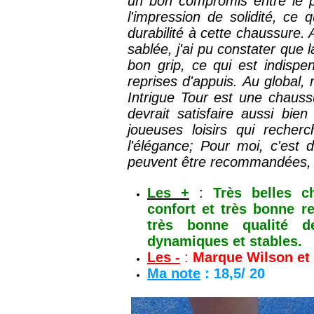
un bon
compromis entre le p
l'impression de solidité, ce
durabilité à cette chaussure.
sablée, j'ai pu constater que l
bon grip, ce qui est indisp
reprises d'appuis.
Au global, 
Intrigue Tour est une chauss
devrait satisfaire aussi bien
joueuses loisirs qui recherc
l'élégance; Pour moi, c'est 
peuvent être
recommandées
,
Les +
:
Très belles c
confort et très bonne re
très bonne qualité d
dynamiques et stables.
Les -
:
Marque Wilson et 
Ma note
: 18,5/ 20