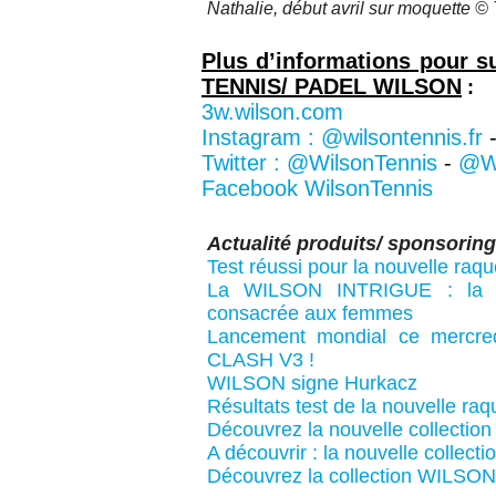
Nathalie, début avril sur moquette © 
Plus d’informations pour sui
TENNIS/ PADEL WILSON
:
3w.wilson.com
Instagram : @wilsontennis.fr
Twitter : @WilsonTennis
-
@Wi
Facebook WilsonTennis
Actualité produits/ sponsoring
Test réussi pour la nouvelle r
La WILSON INTRIGUE : la pr
consacrée aux femmes
Lancement mondial ce mercre
CLASH V3 !
WILSON signe Hurkacz
Résultats test de la nouvelle r
Découvrez la nouvelle collecti
A découvrir : la nouvelle colle
Découvrez la collection WILSO