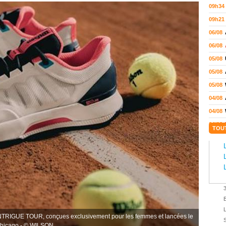
09h34
09h21
06/08
06/08
05/08
05/08
05/08
04/08
04/08
04/08
TOU
04/08
03/08
02/08
02/08
01/08
01/08
NTRIGUE TOUR, conçues exclusivement pour les femmes et lancées le
01/08
S
e Chicago - © WILSON