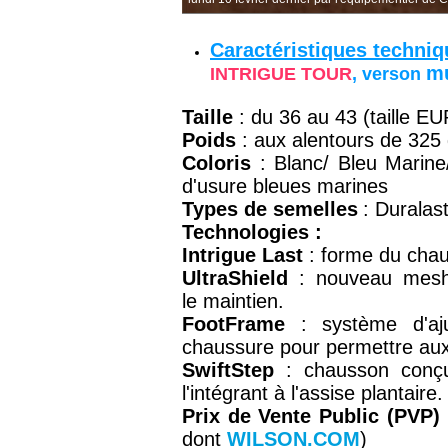
Caractéristiques techni
mu
INTRIGUE TOUR
, verson
Taille
: du 36 au 43 (taille EU
Poids
: aux alentours de 32
Coloris
: Blanc/ Bleu Marine
d'usure bleues marines
Types de semelles
: Duralas
Technologies :
Intrigue Last
: forme du cha
UltraShield
: nouveau mesh d
le
maintien.
FootFrame
:
système d'aj
chaussure pour permettre aux
SwiftStep
: chausson conçu
l'intégrant à l'assise plantaire.
Prix de Vente Public (PVP)
dont
WILSON.COM
)