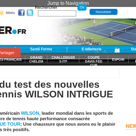
Jump to Navigation
Rechercher
Newsletter
Météo
t
Santé Forme
E-billetterie
-
+
St
A
A
0
artager
GRAND
CHALLENGER
COUPE
ES FRANÇAIS
ESPOIR
CHELEM
S ITF
DAVIS FED
CUP
S
f du test des nouvelles
ennis WILSON INTRIGUE
 américain
WILSON
, leader mondial dans les sports de
sure de tennis haute performance consacrée
GUE TOUR
; Une chaussure que nous avons eu le plaisir
NE
s très positifs.