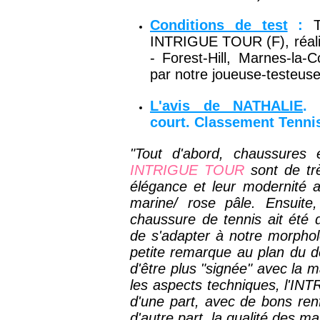
Conditions de test
:
INTRIGUE TOUR (F), réalis
- Forest-Hill, Marnes-la-
par notre joueuse-testeuse
L'avis de NATHALIE
. 
court.
Classement Tennis
"Tout d'abord, chaussures
INTRIGUE TOUR
sont de trè
élégance et leur modernité a
marine/ rose pâle. Ensuite
chaussure de tennis ait été
de s'adapter à notre morphol
petite remarque au plan du de
d'être plus
"signée" avec la 
les aspects
techniques, l'
INTR
d'une part, avec de bons renf
d'autre part, la qualité des m