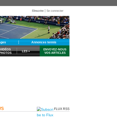
S'inscrire
Se connecter
ages
Annonces tennis
VIDÉOS
ENVOYEZ-NOUS
LES +
PHOTOS
VOS ARTICLES
WS
FLUX RSS