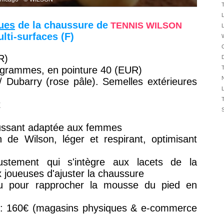
31/07
31/07
ques
de la chaussure de
TENNIS WILSON
31/07
lti-surfaces (F)
30/07
C
30/07
R)
D
5 grammes, en pointure 40 (EUR)
28/07
N
/ Dubarry (rose pâle). Semelles extérieures
28/07
27/07
t
27/07
25/07
ussant adaptée aux femmes
25/07
e Wilson, léger et respirant, optimisant
24/07
24/07
ustement qui s'intègre aux lacets de la
 joueuses d'ajuster la chaussure
 pour rapprocher la mousse du pied en
: 160€ (magasins physiques & e-commerce