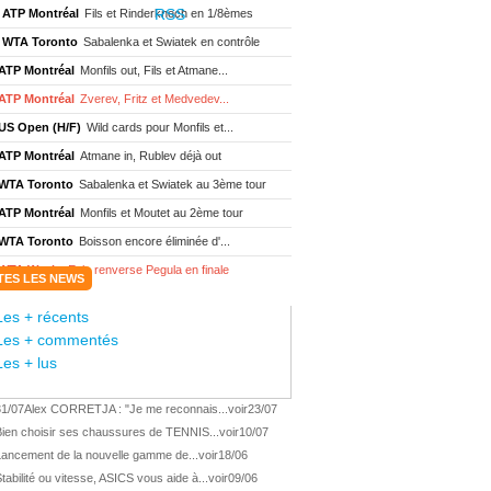
ATP Montréal
Fils et Rinderknech en 1/8èmes
WTA Toronto
Sabalenka et Swiatek en contrôle
ATP Montréal
Monfils out, Fils et Atmane...
ATP Montréal
Zverev, Fritz et Medvedev...
US Open (H/F)
Wild cards pour Monfils et...
ATP Montréal
Atmane in, Rublev déjà out
WTA Toronto
Sabalenka et Swiatek au 3ème tour
ATP Montréal
Monfils et Moutet au 2ème tour
WTA Toronto
Boisson encore éliminée d'...
WTA Wash.
Eala renverse Pegula en finale
TES LES NEWS
ATP Wash.
Fritz domine Jodar en finale
Les + récents
WTA Memphis
Liutova, 16 ans et déjà titrée
Les + commentés
ATP Wash.
Une finale Fritz/ Jodar
Les + lus
ATP Los Cabos
Géa remporte le titre !
31/07
Alex CORRETJA : "Je me reconnais...
voir
23/07
WTA Wash.
Eala domine Svitolina
Bien choisir ses chaussures de TENNIS...
voir
10/07
ATP Wash.
De Minaur éliminé en 1/4
Lancement de la nouvelle gamme de...
voir
18/06
ATP Los Cabos
Géa en finale !
tabilité ou vitesse, ASICS vous aide à...
voir
09/06