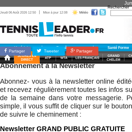
Jum
Rechercher
|
Jeudi 06 Août 2026 12:50
Mise à jour 12:08
Météo
Matériel
Entraînement
Santé Forme
Partager
Tweeter
Partager
SCORES EN
GRAND
C
ATP
WTA
LES FRANÇAIS
DIRECT
CHELEM
Abonnement à la Newsletter
Abonnez- vous à la newsletter online édité
et recevez régulièrement toutes les infos sur
de la semaine dans votre messagerie. Pou
simple, il vous suffit de cliquer sur le bou
de suivre le cheminement :
Newsletter GRAND PUBLIC GRATUITE