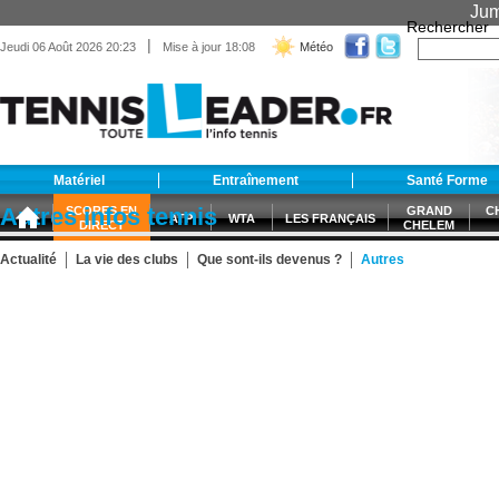
Jum
Rechercher
|
Jeudi 06 Août 2026 20:23
Mise à jour 18:08
Météo
Matériel
Entraînement
Santé Forme
Autres infos tennis
SCORES EN
GRAND
C
ATP
WTA
LES FRANÇAIS
DIRECT
CHELEM
Actualité
La vie des clubs
Que sont-ils devenus ?
Autres