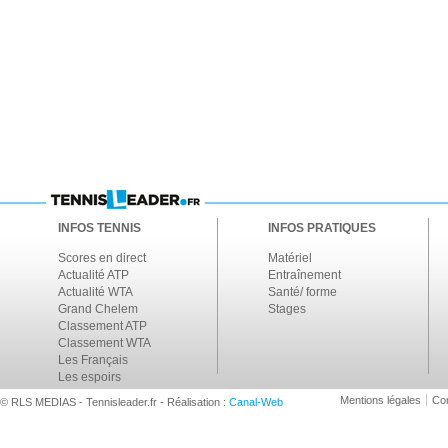
INFOS TENNIS
INFOS PRATIQUES
Scores en direct
Matériel
Actualité ATP
Entraînement
Actualité WTA
Santé/ forme
Grand Chelem
Stages
Classement ATP
Classement WTA
Les Français
Les espoirs
Mentions légales
Con
© RLS MEDIAS - Tennisleader.fr - Réalisation :
Canal-Web