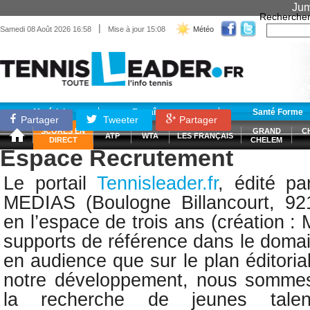
Jum
Recherche
|
Samedi 08 Août 2026 16:58
Mise à jour 15:08
Météo
Matériel
Entraînement
Santé Forme
Partager
Tweeter
Partager
SCORES EN
GRAND
C
ATP
WTA
LES FRANÇAIS
DIRECT
CHELEM
Espace Recrutement
Le portail
Tennisleader.fr
, édité pa
MEDIAS (Boulogne Billancourt, 92
en l’espace de trois ans (création : 
supports de référence dans le domai
en audience que sur le plan éditoria
notre développement, nous sommes
la recherche de jeunes talents