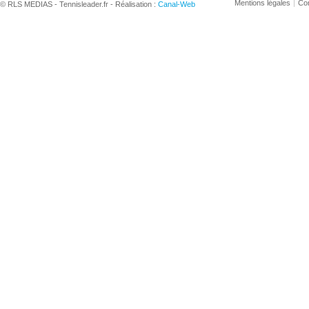
Mentions légales
Con
© RLS MEDIAS - Tennisleader.fr - Réalisation :
Canal-Web