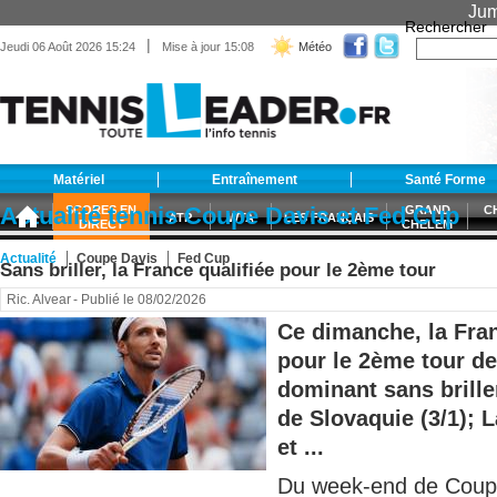
Jum
Rechercher
|
Jeudi 06 Août 2026 15:24
Mise à jour 15:08
Météo
Matériel
Entraînement
Santé Forme
Actualité tennis Coupe Davis et Fed Cup
SCORES EN
GRAND
C
ATP
WTA
LES FRANÇAIS
DIRECT
CHELEM
Actualité
Coupe Davis
Fed Cup
Sans briller, la France qualifiée pour le 2ème tour
Ric. Alvear
- Publié le 08/02/2026
Ce dimanche, la Fran
pour le 2ème tour de
dominant sans brille
de Slovaquie (3/1); L
et ...
Du week-end de Coupe