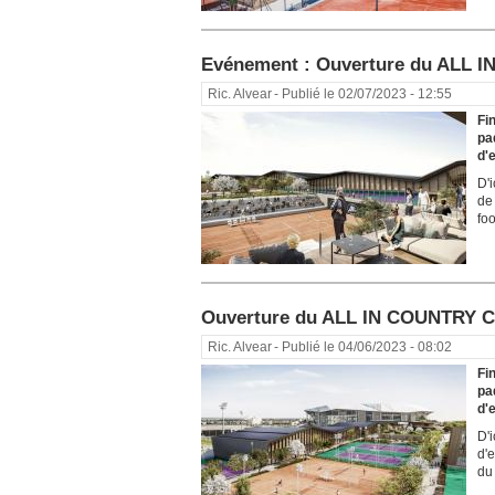
Evénement : Ouverture du ALL I
Ric. Alvear
- Publié le 02/07/2023 - 12:55
Fi
pa
d'e
D'
de
foo
Ouverture du ALL IN COUNTRY CL
Ric. Alvear
- Publié le 04/06/2023 - 08:02
Fi
pa
d'e
D'
d'
du 