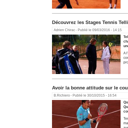
Découvrez les Stages Tennis Tell
Adrien Chirac
- Publié le 09/03/2016 - 14:15
Te
ch
un
A 
co
pro
Avoir la bonne attitude sur le cour
B.Richiero
- Publié le 30/10/2015 - 16:54
Qu
Qu
co
Te
ma
av