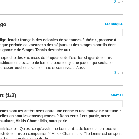
0
igo
Technique
lligo, leader français des colonies de vacances à thème, propose à
aque période de vacances des séjours et des stages sportifs dont
e gamme de Stages Tennis destinée aux...
l'approche des vacances de Pâques et de l'été, les stages de tennis
nstituent une excellente formule pour tout jeune joueur qui souhaite
gresser, quel que soit son âge et son niveau. Aussi...
0
t (1/2)
Mental
elles sont les différences entre une bonne et une mauvaise attitude ?
elles en sont les conséquences ? Dans cette 1ère partie, notre
nsultant, Makis Chamalidis, nous parle...
nnisleader : Qu’est-ce qu’avoir une bonne attitude lorsque l’on joue un
tch de tennis en compétition ? Makis Chamalidis : "Le tennis est un sport
ec beaucoup de moments de...