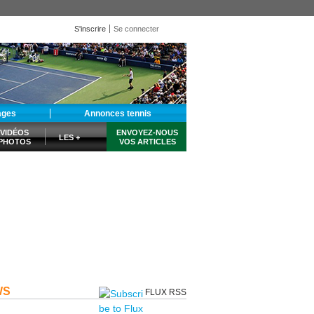
S'inscrire
Se connecter
ages
Annonces tennis
VIDÉOS
ENVOYEZ-NOUS
LES +
PHOTOS
VOS ARTICLES
WS
FLUX RSS