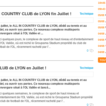
10h06
09h43
N COUNTRY CLUB de LYON fin Juillet !
Technique
05/08
05/08
n juillet, le ALL IN COUNTRY CLUB de LYON, dédié au tennis et au
05/08
del, va ouvrir ses portes. Ce nouveau complexe multisports
nvergure situé à l'OL Vallée et ...
04/08
ici quelques jours, le complexe de sport de haut niveau et d'entertainment
04/08
 l'OL Vallée, où est niché le Groupama Stadium propriété du club de
04/08
tball de l'OL, récemment racheté par l'...
0
04/08
03/08
TOU
02/08
UB de LYON en Juillet !
Technique
02/08
01/08
n juillet, le ALL IN COUNTRY CLUB de LYON, dédié au tennis et au
01/08
del, va ouvrir ses portes. Ce nouveau complexe multisports
nvergure situé à l'OL Vallée et lancé...
01/08
ici quelques semaines, le complexe de sport de haut niveau et
31/07
entertainment de l'OL Vallée, où est niché le Groupama Stadium propriété
club de football de l'OL, récemment racheté par l'...
31/07
0