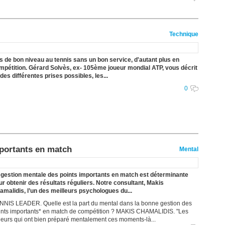
31/07
30/07
30/07
Technique
28/07
28/07
s de bon niveau au tennis sans un bon service, d'autant plus en
mpétition. Gérard Solvès, ex- 105ème joueur mondial ATP, vous décrit
27/07
 des différentes prises possibles, les...
27/07
0
25/07
25/07
24/07
24/07
23/07
mportants en match
Mental
23/07
 gestion mentale des points importants en match est déterminante
ur obtenir des résultats réguliers. Notre consultant, Makis
amalidis, l’un des meilleurs psychologues du...
NNIS LEADER. Quelle est la part du mental dans la bonne gestion des
ints importants* en match de compétition ? MAKIS CHAMALIDIS. "Les
ueurs qui ont bien préparé mentalement ces moments-là...