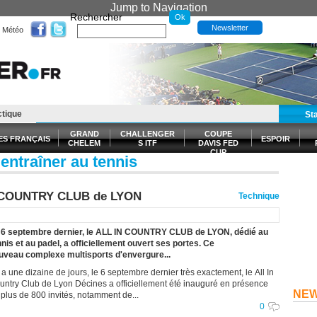
Jump to Navigation
Rechercher
Newsletter
Météo
ctique
t
Santé Forme
E-billetterie
St
GRAND
CHALLENGER
COUPE
ES FRANÇAIS
ESPOIR
CHELEM
S ITF
DAVIS FED
CUP
entraîner au tennis
S
N COUNTRY CLUB de LYON
Technique
 6 septembre dernier, le ALL IN COUNTRY CLUB de LYON, dédié au
nnis et au padel, a officiellement ouvert ses portes. Ce
uveau complexe multisports d'envergure...
y a une dizaine de jours, le 6 septembre dernier très exactement, le All In
untry Club de Lyon Décines a officiellement été inauguré en présence
NE
 plus de 800 invités, notamment de...
0