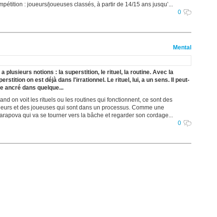
pétition : joueurs/joueuses classés, à partir de 14/15 ans jusqu’...
0
Mental
y a plusieurs notions : la superstition, le rituel, la routine. Avec la
erstition on est déjà dans l'irrationnel. Le rituel, lui, a un sens. Il peut-
re ancré dans quelque...
nd on voit les rituels ou les routines qui fonctionnent, ce sont des
ueurs et des joueuses qui sont dans un processus. Comme une
arapova qui va se tourner vers la bâche et regarder son cordage...
0