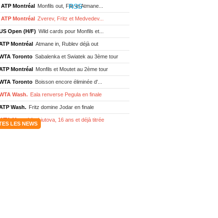
ATP Montréal
Monfils out, Fils et Atmane...
ATP Montréal
Zverev, Fritz et Medvedev...
US Open (H/F)
Wild cards pour Monfils et...
ATP Montréal
Atmane in, Rublev déjà out
WTA Toronto
Sabalenka et Swiatek au 3ème tour
ATP Montréal
Monfils et Moutet au 2ème tour
WTA Toronto
Boisson encore éliminée d'...
WTA Wash.
Eala renverse Pegula en finale
ATP Wash.
Fritz domine Jodar en finale
WTA Memphis
Liutova, 16 ans et déjà titrée
TES LES NEWS
ATP Wash.
Une finale Fritz/ Jodar
ATP Los Cabos
Géa remporte le titre !
WTA Wash.
Eala domine Svitolina
ATP Wash.
De Minaur éliminé en 1/4
ATP Los Cabos
Géa en finale !
ATP Los Cabos
1ère 1/2 finale pour Géa
WTA Washington
Svitolina et Pegula en 1/4