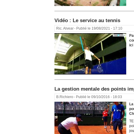
Vidéo : Le service au tennis
Ric. Alvear
- Publié le 19/08/2021 - 17:10
Pa
co
ici
La gestion mentale des points i
B.Richiero
- Publié le 09/10/2016 - 18:03
La
po
Ch
TE
po
jo