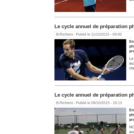
Le cycle annuel de préparation ph
B.Richiero
- Publié le 11/10/2015 - 09:00
En
ph
pr
Le
au
cla
Le cycle annuel de préparation ph
B.Richiero
- Publié le 09/10/2015 - 16:13
En
ph
pr
NO
av