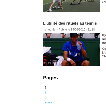
com
L'utilité des rituels au tennis
smeunier
- Publié le 15/06/2015 - 11:18
Il 
sup
êt
Qua
jo
Sh
Pages
1
2
3
suivant ›