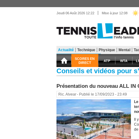
|
Jeudi 06 Août 2026 12:22
Mise à jour 12:08
Actualité
Technique
Physique
Mental
Ta
Matériel
Entraînemen
SCORES EN
ATP
WTA
L
DIRECT
Conseils et vidéos pour s’
Présentation du nouveau ALL I
Ric. Alvear
- Publié le 17/09/2023 - 23:49
Le
te
no
Il 
Co
de