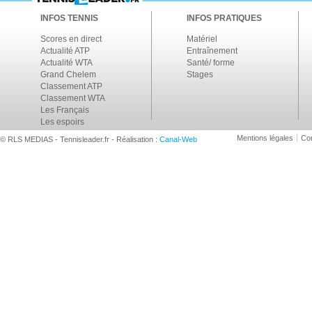
INFOS TENNIS
INFOS PRATIQUES
Scores en direct
Matériel
Actualité ATP
Entraînement
Actualité WTA
Santé/ forme
Grand Chelem
Stages
Classement ATP
Classement WTA
Les Français
Les espoirs
Mentions légales
Con
© RLS MEDIAS - Tennisleader.fr - Réalisation :
Canal-Web