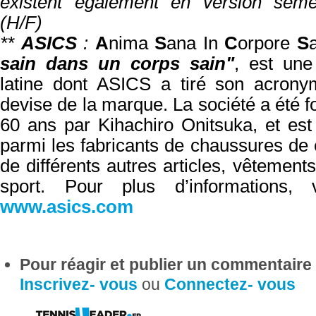
existent également en version semel
(H/F)
**
ASICS
:
A
nima
S
ana In
C
orpore
S
sain dans un corps sain"
, est une
latine dont ASICS a tiré son acronym
devise de la marque. La société a été fo
60 ans par
Kihachiro
Onitsuka
, et est
parmi les fabricants de chaussures de 
de différents autres articles, vêtement
sport. Pour plus d’informations, v
www.asics.com
Pour réagir et publier un commentaire s
Inscrivez- vous
ou
Connectez- vous