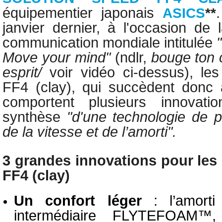
équipementier japonais
ASICS
**
janvier dernier, à l'occasion d
communication mondiale intitulée
Move
your
mind
"
(ndlr,
bouge ton 
esprit/
voir vidéo ci-dessus), le
FF4 (clay), qui succèdent donc
comportent plusieurs innovati
synthèse
"d'une technologie de p
de la vitesse et de l’amorti".
3 grandes innovations pour les
FF4 (clay)
Un confort léger
: l’amorti
intermédiaire FLYTEFOAM™,