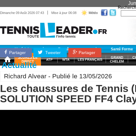
Jum
Recherch
|
Dimanche 09 Août 2026 07:43
Mise à jour 06:08
Météo
Matériel
Entraînement
Santé Forme
Partager
Tweeter
Partager
SCORES EN
GRAND
C
ATP
WTA
LES FRANÇAIS
DIRECT
CHELEM
Actualité
Richard Alvear - Publié le 13/05/2026
Les chaussures de Tennis 
SOLUTION SPEED FF4 Cla