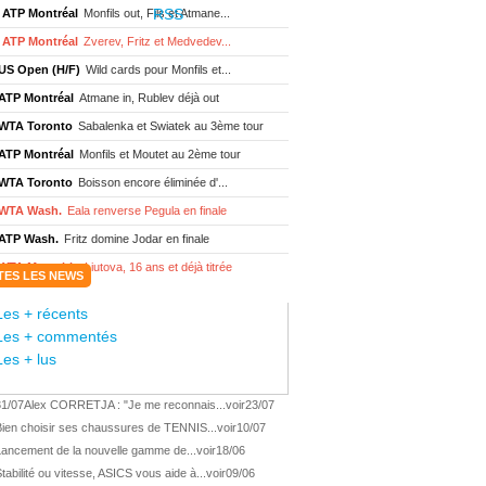
ATP Montréal
Monfils out, Fils et Atmane...
ATP Montréal
Zverev, Fritz et Medvedev...
US Open (H/F)
Wild cards pour Monfils et...
ATP Montréal
Atmane in, Rublev déjà out
WTA Toronto
Sabalenka et Swiatek au 3ème tour
ATP Montréal
Monfils et Moutet au 2ème tour
WTA Toronto
Boisson encore éliminée d'...
WTA Wash.
Eala renverse Pegula en finale
ATP Wash.
Fritz domine Jodar en finale
WTA Memphis
Liutova, 16 ans et déjà titrée
TES LES NEWS
ATP Wash.
Une finale Fritz/ Jodar
Les + récents
ATP Los Cabos
Géa remporte le titre !
Les + commentés
WTA Wash.
Eala domine Svitolina
Les + lus
ATP Wash.
De Minaur éliminé en 1/4
31/07
Alex CORRETJA : "Je me reconnais...
voir
23/07
ATP Los Cabos
Géa en finale !
Bien choisir ses chaussures de TENNIS...
voir
10/07
ATP Los Cabos
1ère 1/2 finale pour Géa
Lancement de la nouvelle gamme de...
voir
18/06
WTA Washington
Svitolina et Pegula en 1/4
tabilité ou vitesse, ASICS vous aide à...
voir
09/06