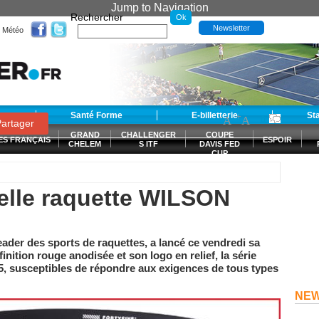
Jump to Navigation
Rechercher
Newsletter
Météo
t
Santé Forme
E-billetterie
-
+
St
A
A
0
artager
GRAND
CHALLENGER
COUPE
ES FRANÇAIS
ESPOIR
CHELEM
S ITF
DAVIS FED
CUP
S
velle raquette WILSON
der des sports de raquettes, a lancé ce vendredi sa
nition rouge anodisée et son logo en relief, la série
5, susceptibles de répondre aux exigences de tous types
NE