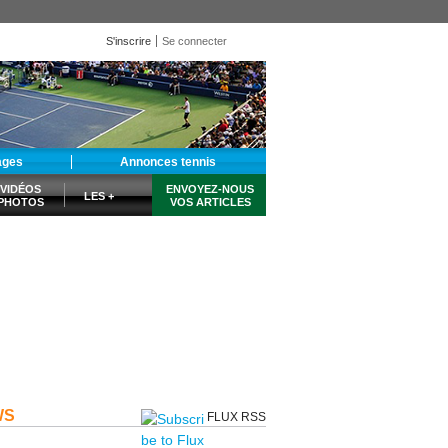
S'inscrire
Se connecter
ages
Annonces tennis
VIDÉOS
ENVOYEZ-NOUS
LES +
PHOTOS
VOS ARTICLES
WS
FLUX RSS