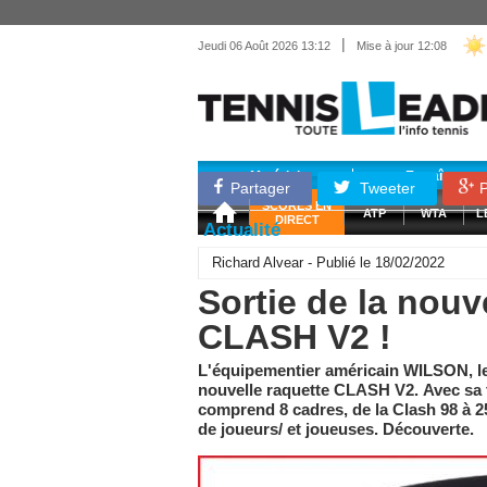
|
Jeudi 06 Août 2026 13:12
Mise à jour 12:08
Matériel
Entraînemen
Partager
Tweeter
P
SCORES EN
ATP
WTA
L
DIRECT
Actualité
Richard Alvear - Publié le 18/02/2022
Sortie de la nou
CLASH V2 !
L'équipementier américain WILSON, lea
nouvelle raquette CLASH V2. Avec sa fi
comprend 8 cadres, de la Clash 98 à 2
de joueurs/ et joueuses. Découverte.