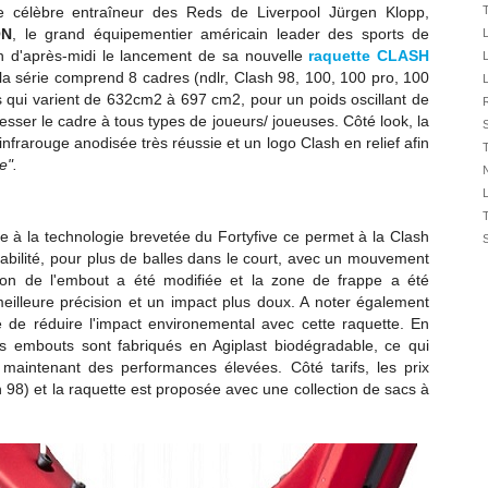
31/07
 le célèbre entraîneur des Reds de Liverpool Jürgen Klopp,
ON
, le grand équipementier américain leader des sports de
30/07
fin d'après-midi le lancement de sa nouvelle
raquette CLASH
30/07
a série comprend 8 cadres (ndlr, Clash 98, 100, 100 pro, 100
28/07
 qui varient de 632cm2 à 697 cm2, pour un poids oscillant de
R
ser le cadre à tous types de joueurs/ joueuses. Côté look, l
a
28/07
S
infrarouge anodisée très réussie et un logo Clash en relief afin
27/07
e".
N
27/07
25/07
25/07
ce à la technologie brevetée du Fortyfive ce permet à la Clash
stabilité, pour plus de balles dans le court, avec un mouvement
24/07
ction de l'embout a été modifiée et la zone de frappe a été
24/07
illeure précision et un impact plus doux. A noter également
23/07
 de réduire l'impact environemental avec cette raquette. En
 les embouts sont fabriqués en Agiplast biodégradable, ce qui
23/07
maintenant des performances élevées. Côté tarifs, les prix
 98) et la raquette est proposée avec une collection de sacs à