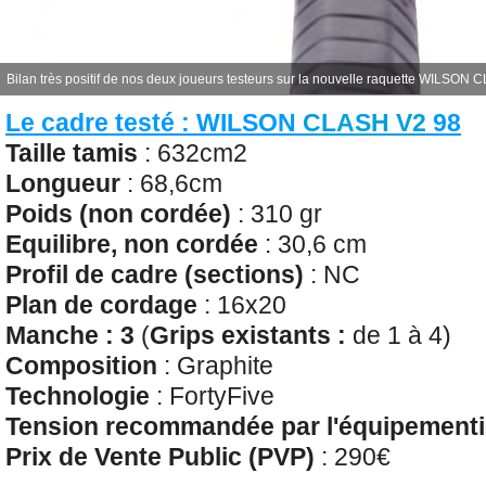
Bilan très positif de nos deux joueurs testeurs sur la nouvelle raquette WILSON
Le cadre testé : WILSON
CLASH V2
98
Taille tamis
: 632cm2
Longueur
: 68,6cm
Poids
(non cordée)
: 310 gr
Equilibre, non cordée
: 30,6 cm
Profil de cadre (sections)
: NC
Plan de cordage
: 16x20
Manche : 3
(
Grips existants
:
de 1 à 4)
Composition
: Graphite
Technologie
: FortyFive
Tension recommandée par l'équipementi
Prix de Vente Public (PVP)
: 290€