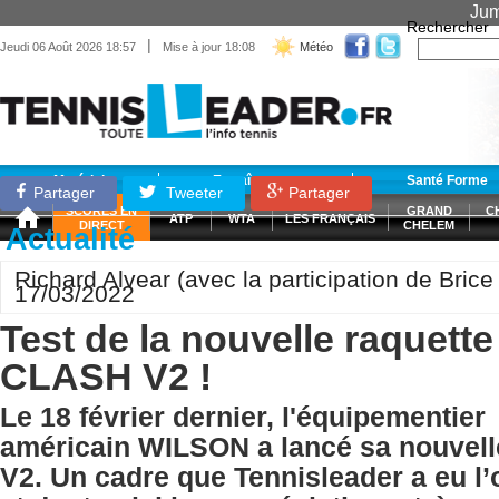
Jum
Rechercher
|
Jeudi 06 Août 2026 18:57
Mise à jour 18:08
Météo
Matériel
Entraînement
Santé Forme
Partager
Tweeter
Partager
SCORES EN
GRAND
C
ATP
WTA
LES FRANÇAIS
DIRECT
CHELEM
Actualité
Richard Alvear (avec la participation de Brice 
17/03/2022
Test de la nouvelle raquet
CLASH V2 !
Le 18 février dernier, l'équipementier
américain WILSON a lancé sa nouvel
V2. Un cadre que Tennisleader a eu l’