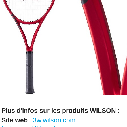
-----
Plus d'infos sur les produits WILSON :
Site web
:
3w.wilson.com