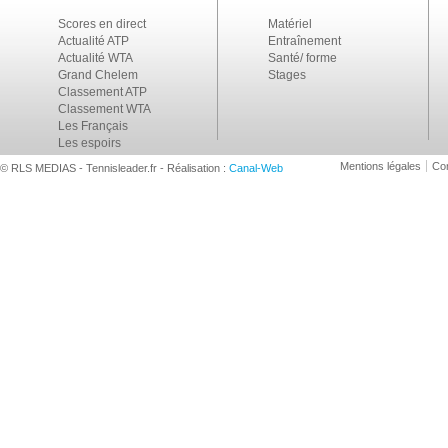
Scores en direct
Matériel
Actualité ATP
Entraînement
Actualité WTA
Santé/ forme
Grand Chelem
Stages
Classement ATP
Classement WTA
Les Français
Les espoirs
Mentions légales
Con
© RLS MEDIAS - Tennisleader.fr - Réalisation :
Canal-Web