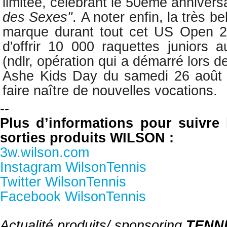
limitée, célébrant le 50ème annivers
des Sexes"
.
A noter enfin, la très be
marque durant tout cet US Open 2
d'offrir 10 000 raquettes juniors 
(ndlr, opération qui a démarré lors d
Ashe Kids Day du samedi 26 août d
faire naître de nouvelles vocations.
--
Plus d’informations pour suivre l
sorties produits WILSON :
3w.wilson.com
Instagram WilsonTennis
Twitter WilsonTennis
Facebook WilsonTennis
Actualité produits/ sponsoring
TENN