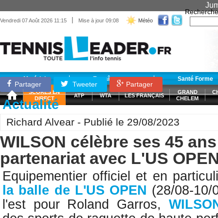
Jum
Recherche
|
Vendredi 07 Août 2026 11:15
Mise à jour 09:08
Météo
Matériel
Entraînement
Santé Forme
Partager
Tweeter
Partager
SCORES EN
GRAND
C
ATP
WTA
LES FRANÇAIS
DIRECT
CHELEM
Actualité
Richard Alvear - Publié le 29/08/2023
WILSON célèbre ses 45 ans
partenariat avec L'US OPE
Equipementier officiel et en particul
la balle de L'US OPEN
(28/08-10/0
l'est pour Roland Garros,
WILSO