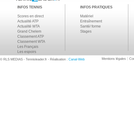
INFOS TENNIS
INFOS PRATIQUES
Scores en direct
Matériel
Actualité ATP
Entraînement
Actualité WTA
Santé/ forme
Grand Chelem
Stages
Classement ATP
Classement WTA
Les Français
Les espoirs
Mentions légales
Con
© RLS MEDIAS - Tennisleader.fr - Réalisation :
Canal-Web