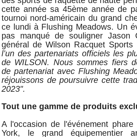
des sports de raquette de haute per
cette année
sa 45ème année de par
tournoi nord-américain du grand ch
ce lundi à Flushing Meadows. Un é
pas manqué de souligner
Jason C
général de Wilson Racquet Sports
l’un des partenariats officiels les 
de WILSON. Nous sommes fiers d
de partenariat avec Flushing Mead
réjouissons de poursuivre cette trad
2023".
Tout une gamme de produits excl
A l'occasion
de l'événement phare
York
,
le grand équipementier 