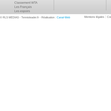
Classement WTA
Les Français
Les espoirs
Mentions légales
Con
© RLS MEDIAS - Tennisleader.fr - Réalisation :
Canal-Web