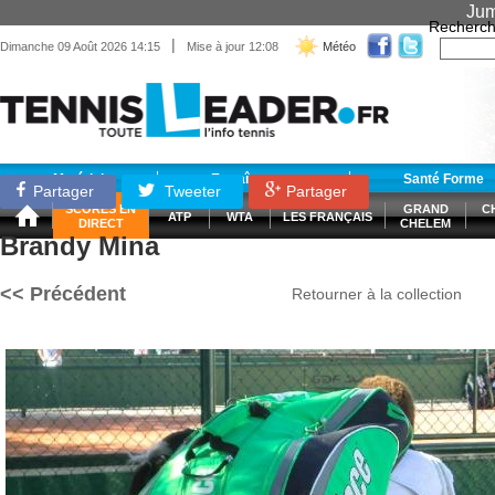
Jum
Recherch
|
Dimanche 09 Août 2026 14:15
Mise à jour 12:08
Météo
Matériel
Entraînement
Santé Forme
Partager
Tweeter
Partager
SCORES EN
GRAND
C
ATP
WTA
LES FRANÇAIS
DIRECT
CHELEM
Brandy Mina
<< Précédent
Retourner à la collection