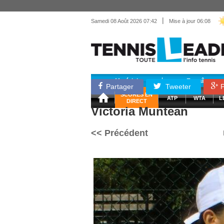
|
Samedi 08 Août 2026 07:42
Mise à jour 06:08
Matériel
Entraînemen
Partager
Tweeter
P
SCORES EN
ATP
WTA
L
DIRECT
Victoria Muntean
<< Précédent