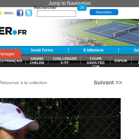
Jump to Navigation
Rechercher
Newsletter
Météo
t
Santé Forme
E-billetterie
St
artager
GRAND
CHALLENGER
COUPE
ES FRANÇAIS
ESPOIR
CHELEM
S ITF
DAVIS FED
CUP
S
Suivant >>
Retourner à la collection