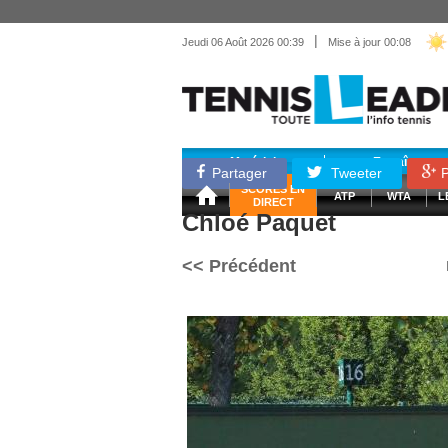
|
Jeudi 06 Août 2026 00:39
Mise à jour 00:08
Matériel
Entraînemen
Partager
Tweeter
P
SCORES EN
ATP
WTA
L
DIRECT
Chloé Paquet
<< Précédent