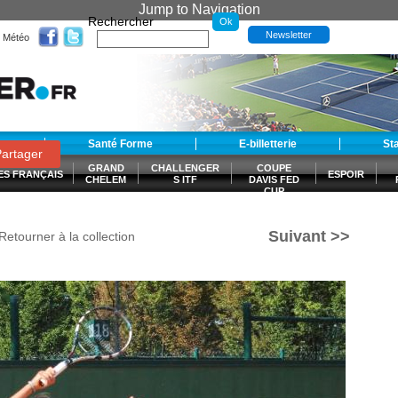
Jump to Navigation
Rechercher
Newsletter
Météo
t
Santé Forme
E-billetterie
St
artager
GRAND
CHALLENGER
COUPE
ES FRANÇAIS
ESPOIR
CHELEM
S ITF
DAVIS FED
CUP
S
Suivant >>
Retourner à la collection