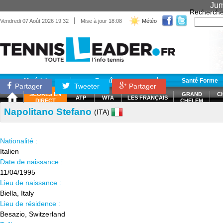
Jum
Recherche
|
Vendredi 07 Août 2026 19:32
Mise à jour 18:08
Météo
Matériel
Entraînement
Santé Forme
Partager
Tweeter
Partager
SCORES EN
GRAND
C
ATP
WTA
LES FRANÇAIS
DIRECT
CHELEM
Napolitano Stefano
(ITA)
Nationalité :
Italien
Date de naissance :
11/04/1995
Lieu de naissance :
Biella, Italy
Lieu de résidence :
Besazio, Switzerland