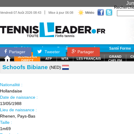
Jum
Recherche
|
Vendredi 07 Août 2026 08:43
Mise à jour 06:08
Météo
Matériel
Entraînement
Santé Forme
Partager
Tweeter
Partager
SCORES EN
GRAND
C
ATP
WTA
LES FRANÇAIS
DIRECT
CHELEM
Schoofs Bibiane
(NED)
Nationalité :
Hollandaise
Date de naissance :
13/05/1988
Lieu de naissance :
Rhenen, Pays-Bas
Taille :
1m69