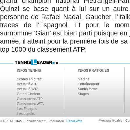
grand champion national Pietrangeli-Pana
Quinzi se base quant à lui sur un autre
personne de Rafael Nadal. Gaucher, l’Itali
traces de l’Espagnol. Et pour le mome
surnomme ‘Gian’ est bien parti puisque en 
année, il atteint pour la première fois de sa 
top 1000 du classement ATP.
INFOS TENNIS
INFOS PRATIQUES
Scores en direct
Matériel
Actualité ATP
Entraînement
Actualité WTA
Santé/ forme
Grand Chelem
Stages
Classement ATP
Classement WTA
Les Français
Les espoirs
Mentions légales
Con
© RLS MEDIAS - Tennisleader.fr - Réalisation :
Canal-Web