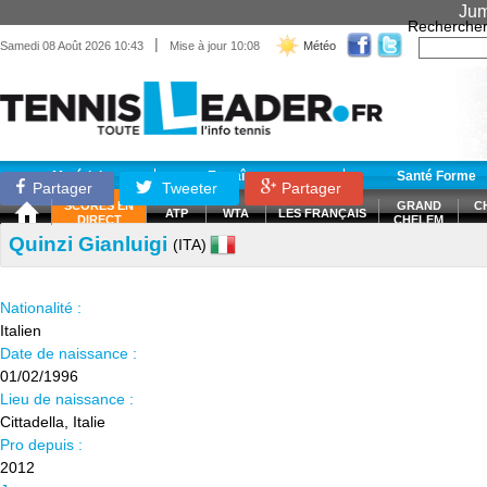
Jum
Recherche
|
Samedi 08 Août 2026 10:43
Mise à jour 10:08
Météo
Matériel
Entraînement
Santé Forme
Partager
Tweeter
Partager
SCORES EN
GRAND
C
ATP
WTA
LES FRANÇAIS
DIRECT
CHELEM
Quinzi Gianluigi
(ITA)
Nationalité :
Italien
Date de naissance :
01/02/1996
Lieu de naissance :
Cittadella, Italie
Pro depuis :
2012