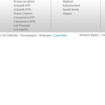
Scores en direct
Matériel
Actualité ATP
Entraînement
Actualité WTA
Santé/ forme
Grand Chelem
Stages
Classement ATP
Classement WTA
Les Français
Les espoirs
Mentions légales
Con
© RLS MEDIAS - Tennisleader.fr - Réalisation :
Canal-Web