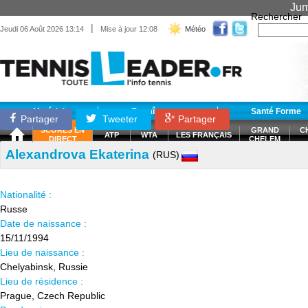
Jum
Rechercher
|
Jeudi 06 Août 2026 13:14
Mise à jour 12:08
Météo
Matériel
Entraînement
Santé Forme
Partager
Tweeter
Partager
SCORES EN
GRAND
C
ATP
WTA
LES FRANÇAIS
DIRECT
CHELEM
Alexandrova Ekaterina
(RUS)
Nationalité :
Russe
Date de naissance :
15/11/1994
Lieu de naissance :
Chelyabinsk, Russie
Lieu de résidence :
Prague, Czech Republic