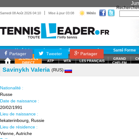
Jum
Recherche
|
Samedi 08 Août 2026 04:10
Mise à jour 03:08
Météo
Matériel
Entraînement
Santé Forme
Partager
Tweeter
Partager
SCORES EN
GRAND
C
ATP
WTA
LES FRANÇAIS
DIRECT
CHELEM
Savinykh Valeria
(RUS)
Nationalité :
Russe
Date de naissance :
20/02/1991
Lieu de naissance :
Iekaterinbourg, Russie
Lieu de résidence :
Vienne, Autriche