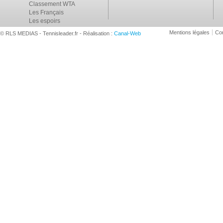
Classement WTA
Les Français
Les espoirs
Mentions légales
Con
© RLS MEDIAS - Tennisleader.fr - Réalisation :
Canal-Web