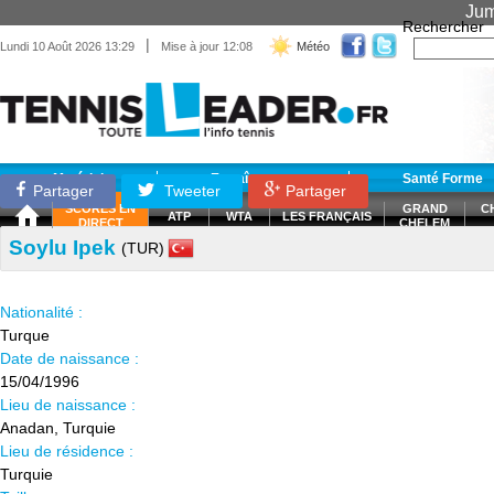
Jum
Rechercher
|
Lundi 10 Août 2026 13:29
Mise à jour 12:08
Météo
Matériel
Entraînement
Santé Forme
Partager
Tweeter
Partager
SCORES EN
GRAND
C
ATP
WTA
LES FRANÇAIS
DIRECT
CHELEM
Soylu Ipek
(TUR)
Nationalité :
Turque
Date de naissance :
15/04/1996
Lieu de naissance :
Anadan, Turquie
Lieu de résidence :
Turquie