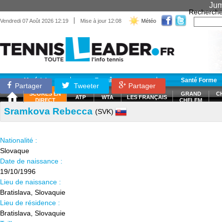
Jum
Recherche
|
Vendredi 07 Août 2026 12:19
Mise à jour 12:08
Météo
Matériel
Entraînement
Santé Forme
Partager
Tweeter
Partager
SCORES EN
GRAND
C
ATP
WTA
LES FRANÇAIS
DIRECT
CHELEM
Sramkova Rebecca
(SVK)
Nationalité :
Slovaque
Date de naissance :
19/10/1996
Lieu de naissance :
Bratislava, Slovaquie
Lieu de résidence :
Bratislava, Slovaquie