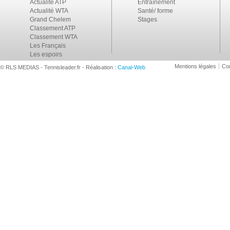
Actualité ATP
Entraînement
Actualité WTA
Santé/ forme
Grand Chelem
Stages
Classement ATP
Classement WTA
Les Français
Les espoirs
Mentions légales
Con
© RLS MEDIAS - Tennisleader.fr - Réalisation :
Canal-Web