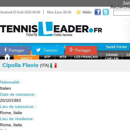
Jum
Recherche
|
Vendredi 07 Août 2026 08:09
Mise à jour 06:08
Météo
Matériel
Entraînement
Santé Forme
Partager
Tweeter
Partager
SCORES EN
GRAND
C
ATP
WTA
LES FRANÇAIS
DIRECT
CHELEM
Cipolla Flavio
(ITA)
Nationalité :
Italien
Date de naissance :
20/10/1983
Lieu de naissance :
Rome, Italie
Lieu de résidence :
Rome, Italie