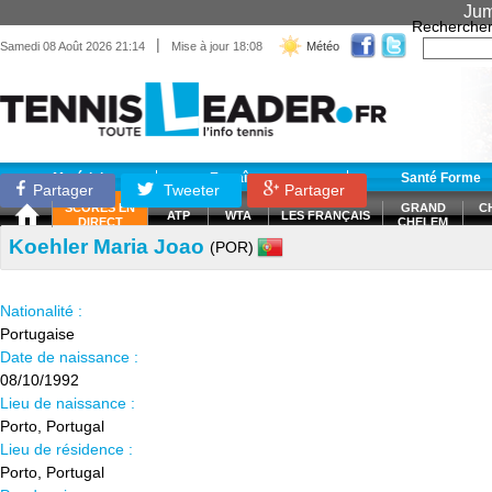
Jum
Recherche
|
Samedi 08 Août 2026 21:14
Mise à jour 18:08
Météo
Matériel
Entraînement
Santé Forme
Partager
Tweeter
Partager
SCORES EN
GRAND
C
ATP
WTA
LES FRANÇAIS
DIRECT
CHELEM
Koehler Maria Joao
(POR)
Nationalité :
Portugaise
Date de naissance :
08/10/1992
Lieu de naissance :
Porto, Portugal
Lieu de résidence :
Porto, Portugal