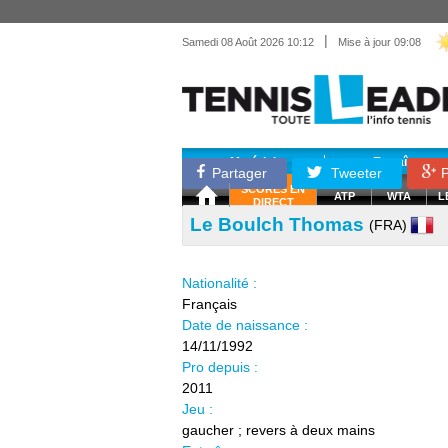
|
Samedi 08 Août 2026 10:12
Mise à jour 09:08
Matériel
Entraînemen
Partager
Tweeter
P
SCORES EN
ATP
WTA
L
DIRECT
Le Boulch Thomas
(FRA)
Nationalité :
Français
Date de naissance :
14/11/1992
Pro depuis :
2011
Jeu :
gaucher ; revers à deux mains