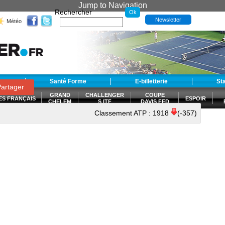
Jump to Navigation
Rechercher
Newsletter
Météo
t
Santé Forme
E-billetterie
St
artager
GRAND
CHALLENGER
COUPE
ES FRANÇAIS
ESPOIR
CHELEM
S ITF
DAVIS FED
CUP
Classement ATP :
1918
(-357)
S