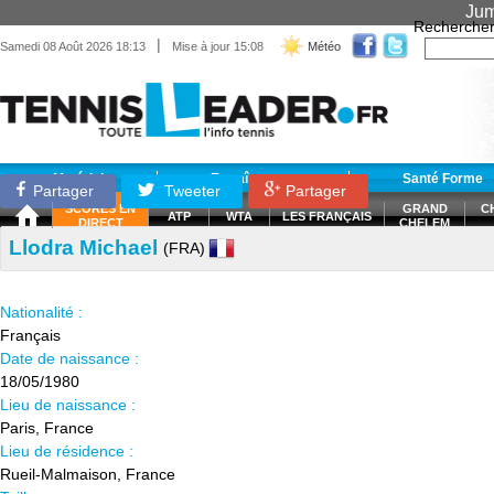
Jum
Recherche
|
Samedi 08 Août 2026 18:13
Mise à jour 15:08
Météo
Matériel
Entraînement
Santé Forme
Partager
Tweeter
Partager
SCORES EN
GRAND
C
ATP
WTA
LES FRANÇAIS
DIRECT
CHELEM
Llodra Michael
(FRA)
Nationalité :
Français
Date de naissance :
18/05/1980
Lieu de naissance :
Paris, France
Lieu de résidence :
Rueil-Malmaison, France