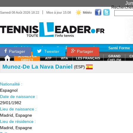
Jum
Recherche
|
Samedi 08 Août 2026 18:22
Mise à jour 15:08
Météo
Matériel
Entraînement
Santé Forme
Partager
Tweeter
Partager
SCORES EN
GRAND
C
ATP
WTA
LES FRANÇAIS
DIRECT
CHELEM
Munoz-De La Nava Daniel
(ESP)
Nationalité :
Espagnol
Date de naissance :
29/01/1982
Lieu de naissance :
Madrid, Espagne
Lieu de résidence :
Madrid, Espagne