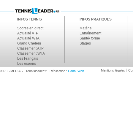
INFOS TENNIS
INFOS PRATIQUES
Scores en direct
Matériel
Actualité ATP
Entraînement
Actualité WTA
Santé/ forme
Grand Chelem
Stages
Classement ATP
Classement WTA
Les Français
Les espoirs
Mentions légales
Con
© RLS MEDIAS - Tennisleader.fr - Réalisation :
Canal-Web