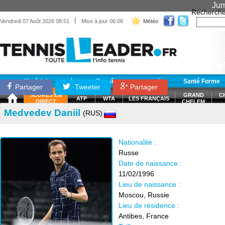
Jum
Recherche
|
Vendredi 07 Août 2026 08:51
Mise à jour 06:08
Météo
Matériel
Entraînement
Santé Forme
Partager
Tweeter
Partager
SCORES EN
GRAND
C
ATP
WTA
LES FRANÇAIS
DIRECT
CHELEM
Medvedev Daniil
(RUS)
Nationalité :
Russe
Date de naissance :
11/02/1996
Lieu de naissance :
Moscou, Russie
Lieu de résidence :
Antibes, France