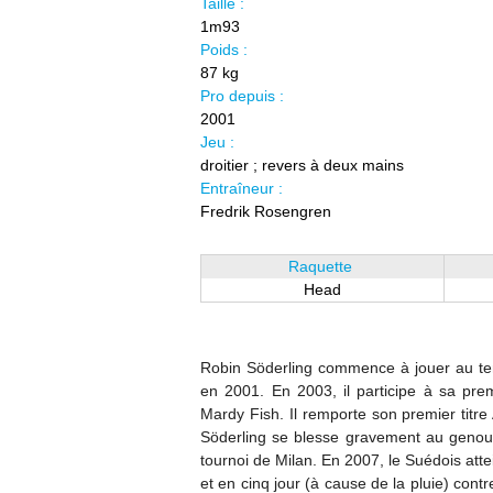
Taille :
1m93
Poids :
87 kg
Pro depuis :
2001
Jeu :
droitier ; revers à deux mains
Entraîneur :
Fredrik Rosengren
Raquette
Head
Robin Söderling commence à jouer au tenn
en 2001. En 2003, il participe à sa prem
Mardy Fish. Il remporte son premier titr
Söderling se blesse gravement au genou,
tournoi de Milan. En 2007, le Suédois atte
et en cinq jour (à cause de la pluie) cont