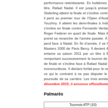
performance retentissante. En huitièmes 
titre, Rafael Nadal. Il est jusqu'à prés
Söderling atteint la finale et s’incline c
il perd au premier tour de l’Open d’Austr
Youzhny. Il atteint les demi-finales à I
s’incline en finale contre Fernando Verda
Roger Federer en quart de finale. Mais il 
prend sa revanche de l'année passée. À W
perd face à Nadal. En fin d’année, il se 
Masters 1000 de Paris Bercy. Il devient 
entame sa saison 2011 par un titre à B
remportant successivement le tournoi de l
de finale et s’incline face à Rafael Nada
mononucléose. Il déclare forfait pour le r
ce qui le contraint à ne pas disputer le
poursuite de sa carrière. Les trois année
décembre 2015, il annonce officiellemen
Palmarès
Tournois ATP (10)