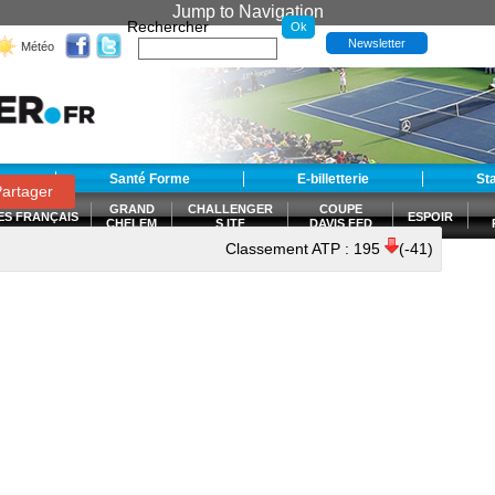
Jump to Navigation
Rechercher
Newsletter
Météo
t
Santé Forme
E-billetterie
St
artager
GRAND
CHALLENGER
COUPE
ES FRANÇAIS
ESPOIR
CHELEM
S ITF
DAVIS FED
CUP
Classement ATP :
195
(-41)
S