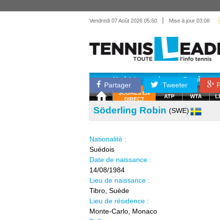
|
Vendredi 07 Août 2026 05:50
Mise à jour 03:08
Matériel
Entraînemen
Partager
Tweeter
P
SCORES EN
ATP
WTA
L
DIRECT
Söderling Robin
(SWE)
Nationalité :
Suédois
Date de naissance :
14/08/1984
Lieu de naissance :
Tibro, Suède
Lieu de résidence :
Monte-Carlo, Monaco