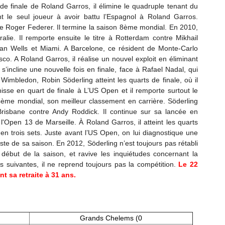
de finale de Roland Garros, il élimine le quadruple tenant du
ent le seul joueur à avoir battu l’Espagnol à Roland Garros.
ontre Roger Federer. Il termine la saison 8ème mondial. En 2010,
alie. Il remporte ensuite le titre à Rotterdam contre Mikhail
ndian Wells et Miami. A Barcelone, ce résident de Monte-Carlo
sco. A Roland Garros, il réalise un nouvel exploit en éliminant
s’incline une nouvelle fois en finale, face à Rafael Nadal, qui
imbledon, Robin Söderling atteint les quarts de finale, où il
hisse en quart de finale à L’US Open et il remporte surtout le
4ème mondial, son meilleur classement en carrière. Söderling
risbane contre Andy Roddick. Il continue sur sa lancée en
'Open 13 de Marseille. À Roland Garros, il atteint les quarts
l en trois sets. Juste avant l’US Open, on lui diagnostique une
este de sa saison. En 2012, Söderling n’est toujours pas rétabli
 début de la saison, et ravive les inquiétudes concernant la
s suivantes, il ne reprend toujours pas la compétition.
Le 22
t sa retraite à 31 ans.
Grands Chelems (0