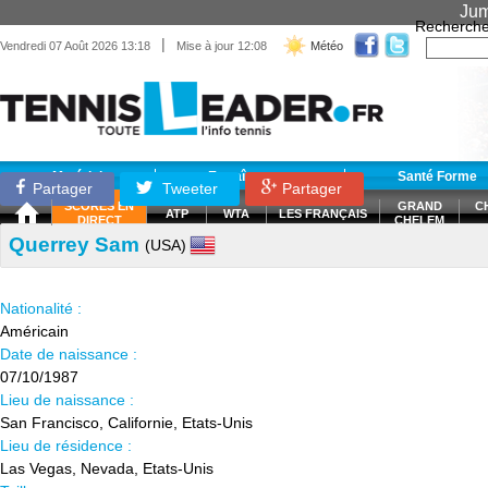
Jum
Recherche
|
Vendredi 07 Août 2026 13:18
Mise à jour 12:08
Météo
Matériel
Entraînement
Santé Forme
Partager
Tweeter
Partager
SCORES EN
GRAND
C
ATP
WTA
LES FRANÇAIS
DIRECT
CHELEM
Querrey Sam
(USA)
Nationalité :
Américain
Date de naissance :
07/10/1987
Lieu de naissance :
San Francisco, Californie, Etats-Unis
Lieu de résidence :
Las Vegas, Nevada, Etats-Unis