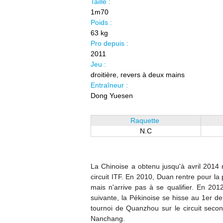
Taille :
1m70
Poids :
63 kg
Pro depuis :
2011
Jeu :
droitière, revers à deux mains
Entraîneur :
Dong Yuesen
Raquette
N.C
La Chinoise a obtenu jusqu'à avril 2014 n
circuit ITF. En 2010, Duan rentre pour la
mais n'arrive pas à se qualifier. En 201
suivante, la Pékinoise se hisse au 1er de
tournoi de Quanzhou sur le circuit secon
Nanchang.