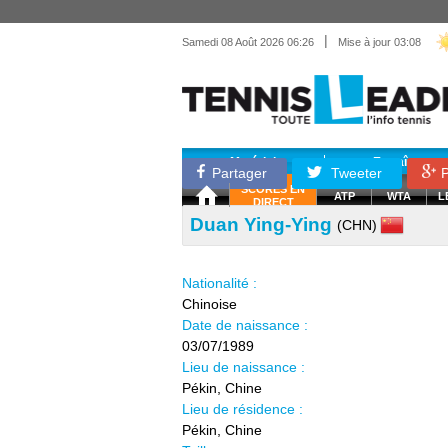
|
Samedi 08 Août 2026 06:26
Mise à jour 03:08
Matériel
Entraînemen
Partager
Tweeter
P
SCORES EN
ATP
WTA
L
DIRECT
Duan Ying-Ying
(CHN)
Nationalité :
Chinoise
Date de naissance :
03/07/1989
Lieu de naissance :
Pékin, Chine
Lieu de résidence :
Pékin, Chine