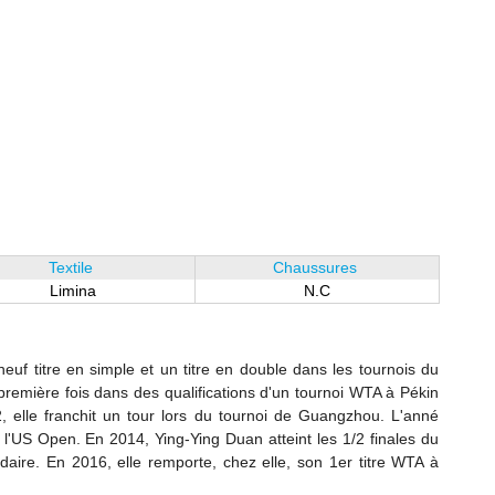
Textile
Chaussures
Limina
N.C
euf titre en simple et un titre en double dans les tournois du
 première fois dans des qualifications d'un tournoi WTA à Pékin
2, elle franchit un tour lors du tournoi de Guangzhou. L'anné
 l'US Open. En 2014, Ying-Ying Duan atteint les 1/2 finales du
daire. En 2016, elle remporte, chez elle, son 1er titre WTA à