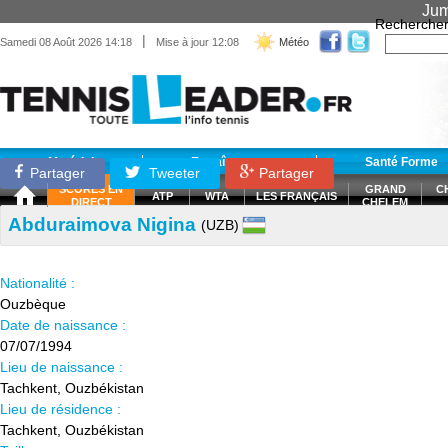
Jum
Recherche
|
Samedi 08 Août 2026 14:18
Mise à jour 12:08
Météo
Matériel
Entraînement
Santé Forme
Partager
Tweeter
Partager
SCORES EN
GRAND
C
ATP
WTA
LES FRANÇAIS
DIRECT
CHELEM
Abduraimova Nigina
(UZB)
Nationalité :
Ouzbèque
Date de naissance :
07/07/1994
Lieu de naissance :
Tachkent, Ouzbékistan
Lieu de résidence :
Tachkent, Ouzbékistan