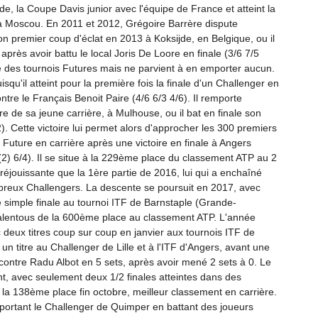
 la Coupe Davis junior avec l'équipe de France et atteint la
à Moscou. En 2011 et 2012, Grégoire Barrère dispute
son premier coup d'éclat en 2013 à Koksijde, en Belgique, ou il
après avoir battu le local Joris De Loore en finale (3/6 7/5
e des tournois Futures mais ne parvient à en emporter aucun.
qu'il atteint pour la première fois la finale d'un Challenger en
ontre le Français Benoit Paire (4/6 6/3 4/6). Il remporte
e de sa jeune carrière, à Mulhouse, ou il bat en finale son
. Cette victoire lui permet alors d'approcher les 300 premiers
uture en carrière après une victoire en finale à Angers
(2) 6/4). Il se situe à la 229ème place du classement ATP au 2
réjouissante que la 1ère partie de 2016, lui qui a enchaîné
breux Challengers. La descente se poursuit en 2017, avec
e simple finale au tournoi ITF de Barnstaple (Grande-
 alentous de la 600ème place au classement ATP. L'année
 deux titres coup sur coup en janvier aux tournois ITF de
un titre au Challenger de Lille et à l'ITF d'Angers, avant une
contre Radu Albot en 5 sets, après avoir mené 2 sets à 0. Le
nt, avec seulement deux 1/2 finales atteintes dans des
s la 138ème place fin octobre, meilleur classement en carrière.
rtant le Challenger de Quimper en battant des joueurs