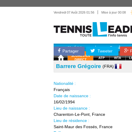
|
Vendredi 07 Août 2026 01:56
Mise à jour 00:08
Matériel
Entraînemen
Partager
Tweeter
P
SCORES EN
ATP
WTA
L
DIRECT
Barrere Grégoire
(FRA)
Nationalité :
Français
Date de naissance :
16/02/1994
Lieu de naissance :
Charenton-Le-Pont, France
Lieu de résidence :
Saint-Maur des Fossés, France