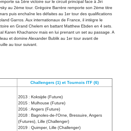
porte sa 1ère victoire sur le circuit principal face à Jiri
ovsky au 2ème tour. Grégoire Barrère remporte son 2ème titre
mars puis enchaîne les défaites au 1er tour des qualifications
oland Garros. Aux internationaux de France, il intègre le
victoire en Grand Chelem en battant Matthew Ebden en 4 sets.
al Karen Khachanov mais en lui prenant un set au passage. A
ableau et domine Alexander Bublik au 1er tour avant de
uille au tour suivant.
Challengers (1) et Tournois ITF (6)
2013 : Koksijde (Future)
2015 : Mulhouse (Future)
2016 : Angers (Future)
2018 : Bagnoles-de-l'Orne, Bressuire, Angers
(Futures), Lille (Challenger)
2019 : Quimper, Lille (Challenger)