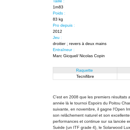
Taille :
1m83
Poids :
83 kg
Pro depuis :
2012
Jeu :
droitier ; revers à deux mains
Entraîneur :
Marc Gicquel/ Nicolas Copin
Raquette
Tecnifibre
C'est en 2008 que les premiers résultats a
année là le tournoi Espoirs du Poitou Cha
suivante, en novembre, il gagne l'Open Int
son relâchement naturel et son excellent
performances et continue sur sa lancée 
Suède (un ITF grade 4), le Solarwood Lu