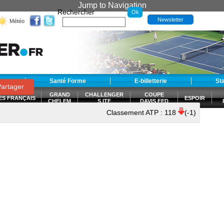
Jump to Navigation
Rechercher
Newsletter
Météo
t
Santé Forme
E-billetterie
St
artager
GRAND
CHALLENGER
COUPE
ES FRANÇAIS
ESPOIR
CHELEM
S ITF
DAVIS FED
CUP
Classement ATP :
118
(-1)
S