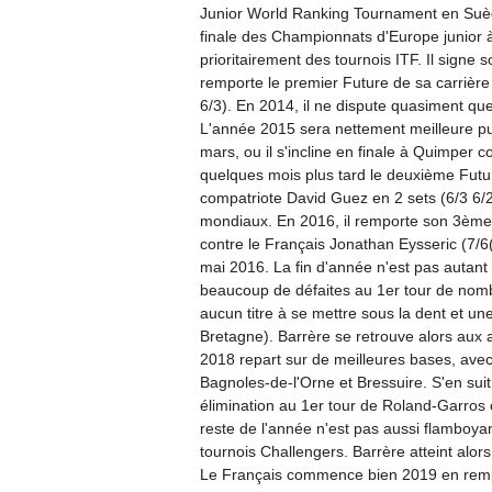
Junior World Ranking Tournament en Suède,
finale des Championnats d'Europe junior 
prioritairement des tournois ITF. Il signe 
remporte le premier Future de sa carrière 
6/3). En 2014, il ne dispute quasiment qu
L'année 2015 sera nettement meilleure puis
mars, ou il s'incline en finale à Quimper c
quelques mois plus tard le deuxième Futur
compatriote David Guez en 2 sets (6/3 6/2)
mondiaux. En 2016, il remporte son 3ème F
contre le Français Jonathan Eysseric (7/6
mai 2016. La fin d'année n'est pas autant 
beaucoup de défaites au 1er tour de nom
aucun titre à se mettre sous la dent et un
Bretagne). Barrère se retrouve alors aux
2018 repart sur de meilleures bases, avec
Bagnoles-de-l'Orne et Bressuire. S'en suit 
élimination au 1er tour de Roland-Garros 
reste de l'année n'est pas aussi flamboya
tournois Challengers. Barrère atteint alor
Le Français commence bien 2019 en rempo