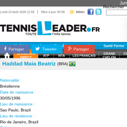
Jum
Rechercher
|
Lundi 10 Août 2026 11:59
Mise à jour 09:08
Météo
Matériel
Entraînement
Santé Forme
Partager
Tweeter
Partager
SCORES EN
GRAND
C
ATP
WTA
LES FRANÇAIS
DIRECT
CHELEM
Haddad Maia Beatriz
(BRA)
Nationalité :
Brésilienne
Date de naissance :
30/05/1996
Lieu de naissance :
Sao Paulo, Brazil
Lieu de résidence :
Rio de Janeiro, Brazil