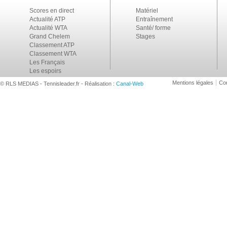
Scores en direct
Matériel
Actualité ATP
Entraînement
Actualité WTA
Santé/ forme
Grand Chelem
Stages
Classement ATP
Classement WTA
Les Français
Les espoirs
Mentions légales
Con
© RLS MEDIAS - Tennisleader.fr - Réalisation :
Canal-Web