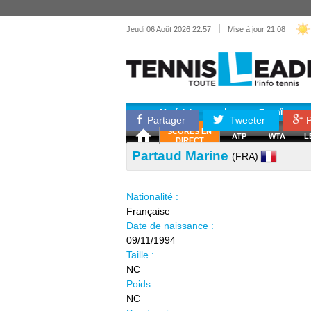
|
Jeudi 06 Août 2026 22:57
Mise à jour 21:08
Matériel
Entraînemen
Partager
Tweeter
P
SCORES EN
ATP
WTA
L
DIRECT
Partaud Marine
(FRA)
Nationalité :
Française
Date de naissance :
09/11/1994
Taille :
NC
Poids :
NC