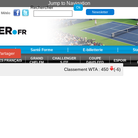
Jump to Navigation
Rechercher
Newsletter
Météo
t
Santé Forme
E-billetterie
St
artager
GRAND
CHALLENGER
COUPE
ES FRANÇAIS
ESPOIR
CHELEM
S ITF
DAVIS FED
CUP
Classement WTA :
450
(-6)
S