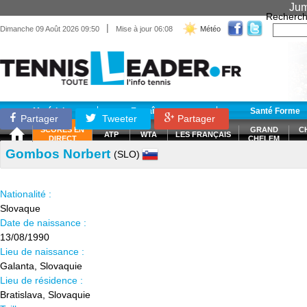
Jum
Recherch
|
Dimanche 09 Août 2026 09:50
Mise à jour 06:08
Météo
Matériel
Entraînement
Santé Forme
Partager
Tweeter
Partager
SCORES EN
GRAND
C
ATP
WTA
LES FRANÇAIS
DIRECT
CHELEM
Gombos Norbert
(SLO)
Nationalité :
Slovaque
Date de naissance :
13/08/1990
Lieu de naissance :
Galanta, Slovaquie
Lieu de résidence :
Bratislava, Slovaquie