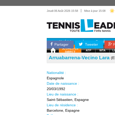
|
Jeudi 06 Août 2026 15:58
Mise à jour 15:08
Matériel
Entraînemen
Partager
Tweeter
P
SCORES EN
ATP
WTA
L
DIRECT
Arruabarrena-Vecino Lara
(E
Nationalité :
Espagnole
Date de naissance :
20/03/1992
Lieu de naissance :
Saint-Sébastien, Espagne
Lieu de résidence :
Barcelone, Espagne