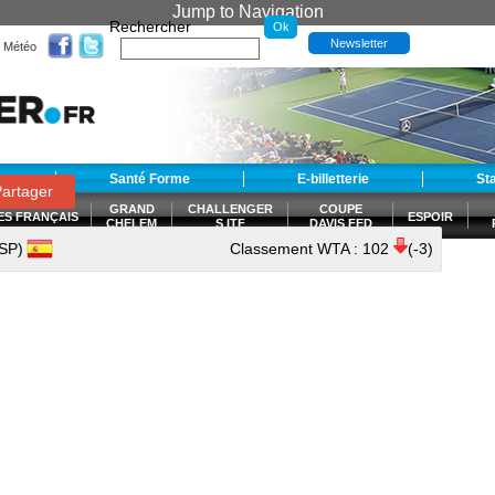
Jump to Navigation
Rechercher
Newsletter
Météo
t
Santé Forme
E-billetterie
St
artager
GRAND
CHALLENGER
COUPE
ES FRANÇAIS
ESPOIR
CHELEM
S ITF
DAVIS FED
CUP
SP)
Classement WTA :
102
(-3)
S